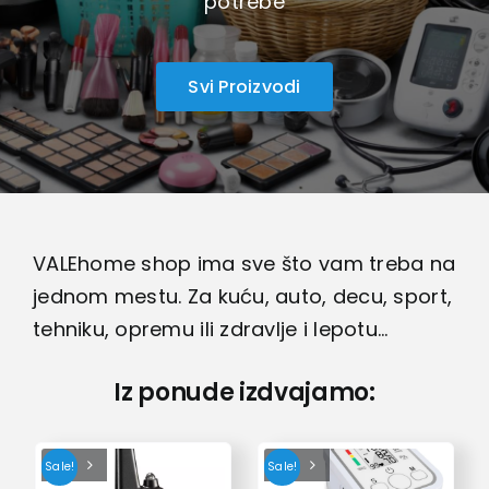
potrebe
Lepota i zdravlje
Kamere
Svi Proizvodi
Medicinska oprema
Sport i razonoda
VALEhome shop ima sve što vam treba na
Svi proizvodi
jednom mestu. Za kuću, auto, decu, sport,
tehniku, opremu ili zdravlje i lepotu…
Iz ponude izdvajamo:
Sale!
Sale!