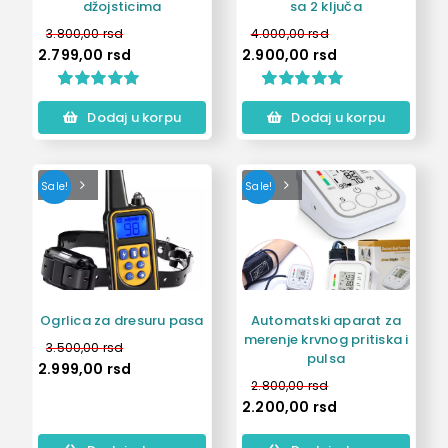
džojsticima
sa 2 ključa
3.800,00
rsd
4.000,00
rsd
2.799,00
rsd
2.900,00
rsd
Ocenjeno
5
Ocenjeno
1
Dodaj u korpu
Dodaj u korpu
5.00
od 5 na
5.00
od 5 na
osnovu
osnovu
ocena
ocene kupca
kupaca
Sale!
Sale!
Ogrlica za dresuru pasa
Automatski aparat za
merenje krvnog pritiska i
3.500,00
rsd
pulsa
2.999,00
rsd
2.800,00
rsd
2.200,00
rsd