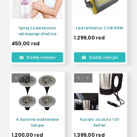
Sprej za bezbolno
Led reflektor COB 50W
uklanjanje dlačica
1.299,00
rsd
450,00
rsd
Dodaj u korpu
Dodaj u korpu
4 Solarne baštenske
Kuvalo za auto 12V
lampe
Ketler
1.200,00
rsd
1.399,00
rsd