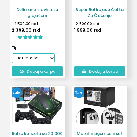
Delimano slavina sa
Super Rotirajuća Četka
grejačem
Za Čišćenje
4.500,00
rsd
2.500,00
rsd
2.399,00
rsd
1.999,00
rsd
Ocenjeno
1
Tip
5.00
od 5 na
osnovu
ocene kupca
Dodaj u korpu
Dodaj u korpu
Sale!
Sale!
Retro konzola sa 20.000
Metalni sigurnosni sef