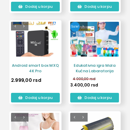
Dodaj u korpu
Dodaj u korpu
Sale!
Android smart box MXQ
Edukativna igra Mala
4K Pro
Kućna Labaratorija
4.000,00
rsd
2.999,00
rsd
3.400,00
rsd
Dodaj u korpu
Dodaj u korpu