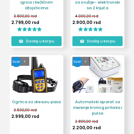
igrica i bežičnim
za oružije– elektronski
džojsticima
sa 2 ključa
3.800,00
rsd
4.000,00
rsd
2.799,00
rsd
2.900,00
rsd
Ocenjeno
5
Ocenjeno
1
Dodaj u korpu
Dodaj u korpu
5.00
od 5 na
5.00
od 5 na
osnovu
osnovu
ocena
ocene kupca
kupaca
Sale!
Sale!
Ogrlica za dresuru pasa
Automatski aparat za
merenje krvnog pritiska i
3.500,00
rsd
pulsa
2.999,00
rsd
2.800,00
rsd
2.200,00
rsd