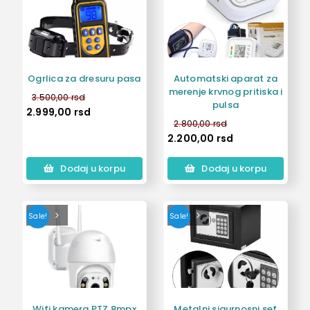
Ogrlica za dresuru pasa
Automatski aparat za
merenje krvnog pritiska i
3.500,00
rsd
pulsa
2.999,00
rsd
2.800,00
rsd
2.200,00
rsd
Dodaj u korpu
Dodaj u korpu
Sale!
Sale!
Wifi kamera PTZ 8mpx
Metalni sigurnosni sef