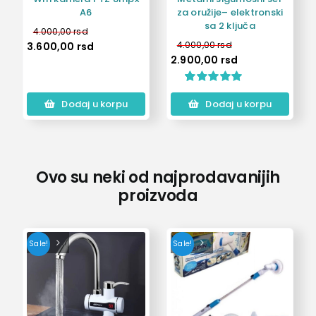
A6
za oružije– elektronski
sa 2 ključa
4.000,00
rsd
4.000,00
rsd
3.600,00
rsd
2.900,00
rsd
Ocenjeno
1
Dodaj u korpu
Dodaj u korpu
5.00
od 5 na
osnovu
ocene kupca
Ovo su neki od najprodavanijih
proizvoda
Sale!
Sale!