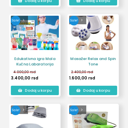
Dodaj u korpu
Dodaj u korpu
Sale!
Sale!
Edukativna igra Mala
Masažer Relax and Spin
Kućna Labaratorija
Tone
4.000,00
rsd
2.400,00
rsd
3.400,00
rsd
1.600,00
rsd
Dodaj u korpu
Dodaj u korpu
Sale!
Sale!