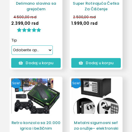
Delimano slavina sa
Super Rotirajuća Četka
grejačem
Za Čišćenje
4.500,00
rsd
2.500,00
rsd
2.399,00
rsd
1.999,00
rsd
Ocenjeno
1
Tip
5.00
od 5 na
osnovu
ocene kupca
Dodaj u korpu
Dodaj u korpu
Sale!
Sale!
Retro konzola sa 20.000
Metalni sigurnosni sef
igrica i bežičnim
za oružije– elektronski