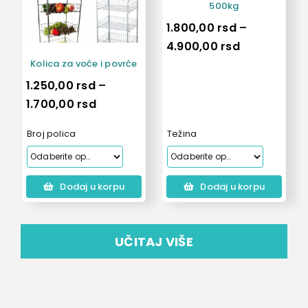
500kg
1.800,00
rsd
–
Raspon
4.900,00
rsd
cena:
Kolica za voće i povrće
od
1.250,00
rsd
–
1.800,00 rs
Raspon
1.700,00
rsd
do
cena:
Broj polica
Težina
4.900,00 rs
od
1.250,00 rsd
do
Dodaj u korpu
Dodaj u korpu
1.700,00 rsd
UČITAJ VIŠE