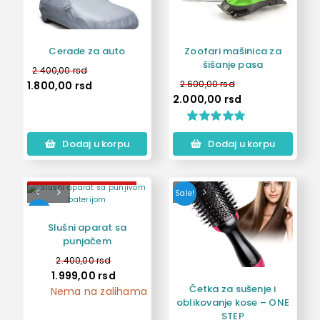
Cerade za auto
Zoofari mašinica za
šišanje pasa
2.400,00
rsd
2.600,00
rsd
1.800,00
rsd
2.000,00
rsd
Ocenjeno
1
Dodaj u korpu
Dodaj u korpu
5.00
od 5 na
osnovu
ocene kupca
Out of stock
Sale!
Sale!
Slušni aparat sa
punjačem
2.400,00
rsd
1.999,00
rsd
Četka za sušenje i
Nema na zalihama
oblikovanje kose – ONE
STEP