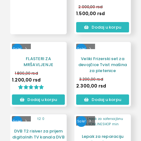
2.000,00
rsd
1.500,00
rsd
Dodaj u korpu
Sale!
Sale!
FLASTERI ZA
Veliki Frizerski set za
MRŠAVLJENJE
devojčice Tvist mašina
za pletenice
1.800,00
rsd
3.200,00
rsd
1.200,00
rsd
2.300,00
rsd
Ocenjeno
1
Dodaj u korpu
Dodaj u korpu
5.00
od 5 na
osnovu
ocene kupca
Sale!
Sale!
DVB T2 risiver za prijem
Lepak za reparaciju
digitalnih TV kanala DVB