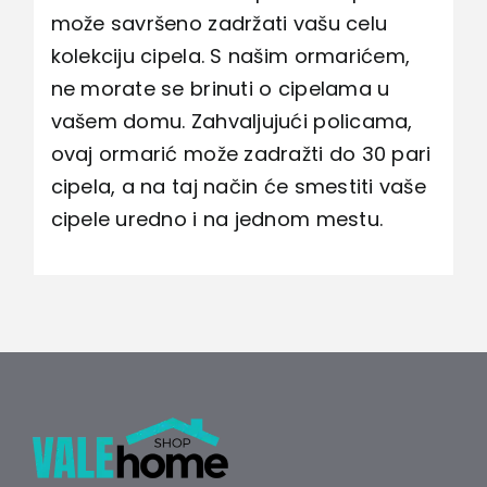
može savršeno zadržati vašu celu
kolekciju cipela. S našim ormarićem,
ne morate se brinuti o cipelama u
vašem domu. Zahvaljujući policama,
ovaj ormarić može zadražti do 30 pari
cipela, a na taj način će smestiti vaše
cipele uredno i na jednom mestu.