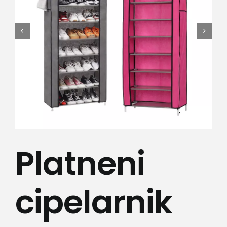
Lepota i zdravlje
Kamere
Medicinska oprema
Sport i razonoda
Svi proizvodi
Platneni
cipelarnik