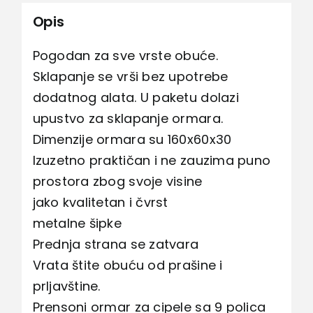
Opis
Pogodan za sve vrste obuće.
Sklapanje se vrši bez upotrebe
dodatnog alata. U paketu dolazi
upustvo za sklapanje ormara.
Dimenzije ormara su 160x60x30
Izuzetno praktičan i ne zauzima puno
prostora zbog svoje visine
jako kvalitetan i čvrst
metalne šipke
Prednja strana se zatvara
Vrata štite obuću od prašine i
prljavštine.
Prensoni ormar za cipele sa 9 polica