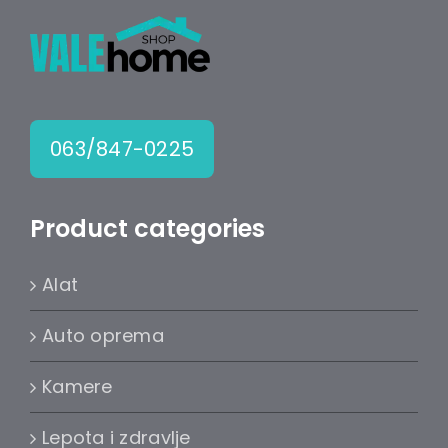
Lepota i zdravlje
Kamere
Medicinska oprema
063/847-0225
Sport i razonoda
Product categories
Svi proizvodi
Alat
Auto oprema
Kamere
Lepota i zdravlje