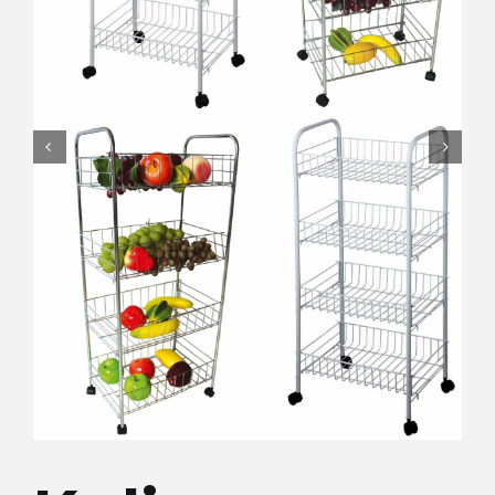
Lepota i zdravlje
Kamere
Medicinska oprema
Sport i razonoda
Svi proizvodi