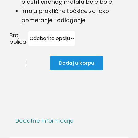
plastificiranog metala bele boje
Imaju praktične točkiće za lako
pomeranje i odlaganje
Broj
polica
Dodaj u korpu
Kolica
za
voće
i
povrće
količina
Dodatne informacije