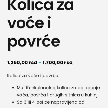
Kolica za
voće i
povrće
Raspon
1.250,00
rsd
–
1.700,00
rsd
cena:
Kolica za voće i povrće
od
1.250,00 rsd
Multifunkcionalna kolica za odlaganje
do
voća, povrća i drugih sitnica u kuhinji
1.700,00 rsd
Sa 3 ili 4 police napravljena od