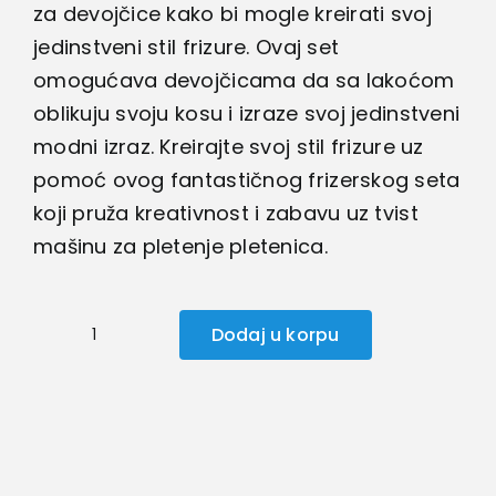
bila:
2.300,00 rsd.
za devojčice kako bi mogle kreirati svoj
3.200,00 rsd.
jedinstveni stil frizure. Ovaj set
omogućava devojčicama da sa lakoćom
oblikuju svoju kosu i izraze svoj jedinstveni
modni izraz. Kreirajte svoj stil frizure uz
pomoć ovog fantastičnog frizerskog seta
koji pruža kreativnost i zabavu uz tvist
mašinu za pletenje pletenica.
Dodaj u korpu
Veliki
Frizerski
set
za
devojčice