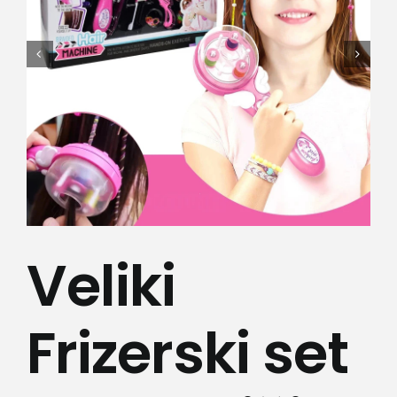
Lepota i zdravlje
Kamere
Medicinska oprema
Sport i razonoda
Svi proizvodi
Veliki
Frizerski set