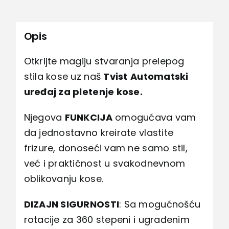
Tvist
mašina
Opis
za
pletenice
Otkrijte magiju stvaranja prelepog
količina
stila kose uz naš
Tvist
Automatski
uređaj za pletenje kose.
Njegova
FUNKCIJA
omogućava vam
da jednostavno kreirate vlastite
frizure, donoseći vam ne samo stil,
već i praktičnost u svakodnevnom
oblikovanju kose.
DIZAJN SIGURNOSTI
: Sa mogućnošću
rotacije za 360 stepeni i ugrađenim