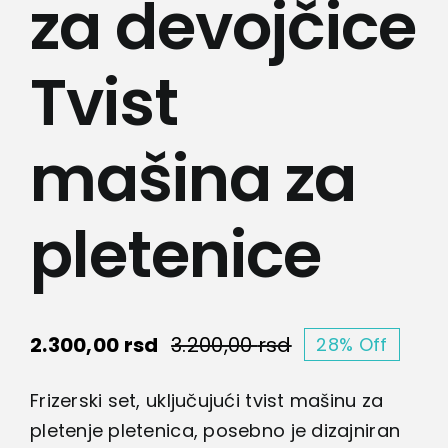
za devojčice
Tvist
mašina za
pletenice
2.300,00
rsd
3.200,00
rsd
28% Off
Originalna
Trenutna
cena
cena
Frizerski set, uključujući tvist mašinu za
je
je:
pletenje pletenica, posebno je dizajniran