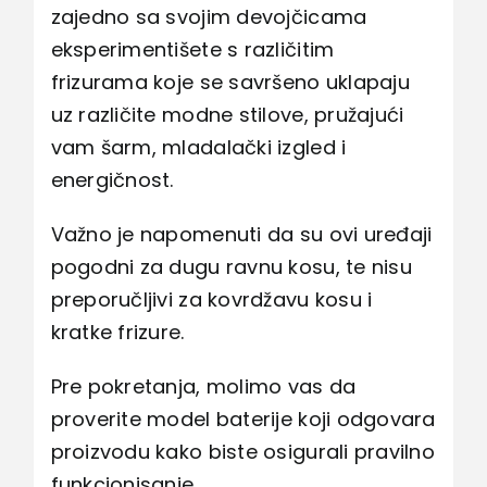
zajedno sa svojim devojčicama
eksperimentišete s različitim
frizurama koje se savršeno uklapaju
uz različite modne stilove, pružajući
vam šarm, mladalački izgled i
energičnost.
Važno je napomenuti da su ovi uređaji
pogodni za dugu ravnu kosu, te nisu
preporučljivi za kovrdžavu kosu i
kratke frizure.
Pre pokretanja, molimo vas da
proverite model baterije koji odgovara
proizvodu kako biste osigurali pravilno
funkcionisanje.