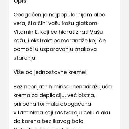
Opis
Obogaćen je najpopularnijom aloe
vera, što čini vašu kožu glatkom.
Vitamin E, koji će hidratizirati Vašu
kožu, i ekstrakt pomorandže koji će
pomoći u usporavanju znakova
starenja.
Više od jednostavne kreme!
Bez neprijatnih mirisa, nenadražujuća
krema za depilaciju, već bistra,
prirodna formula obogaćena
vitaminima koji rastvaraju celu dlaku
do korena bez ikavog bola.