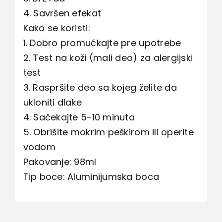
4. Savršen efekat
Kako se koristi:
1. Dobro promućkajte pre upotrebe
2. Test na koži (mali deo) za alergijski
test
3. Raspršite deo sa kojeg želite da
ukloniti dlake
4. Sačekajte 5-10 minuta
5. Obrišite mokrim peškirom ili operite
vodom
Pakovanje: 98ml
Tip boce: Aluminijumska boca