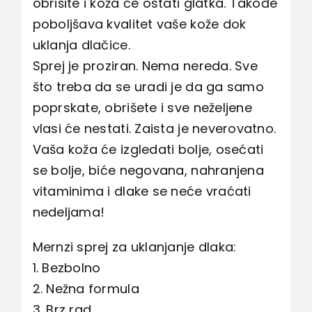
obrišite i koža će ostati glatka. Takođe
poboljšava kvalitet vaše kože dok
uklanja dlačice.
Sprej je proziran. Nema nereda. Sve
što treba da se uradi je da ga samo
poprskate, obrišete i sve neželjene
vlasi će nestati. Zaista je neverovatno.
Vaša koža će izgledati bolje, osećati
se bolje, biće negovana, nahranjena
vitaminima i dlake se neće vraćati
nedeljama!
Mernzi sprej za uklanjanje dlaka:
1. Bezbolno
2. Nežna formula
3. Brz rad