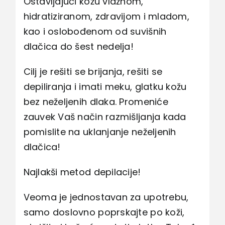
Ostavljajući kožu vlažnom,
hidratiziranom, zdravijom i mladom,
kao i oslobođenom od suvišnih
dlačica do šest nedelja!
Cilj je rešiti se brijanja, rešiti se
depiliranja i imati meku, glatku kožu
bez neželjenih dlaka. Promeniće
zauvek Vaš način razmišljanja kada
pomislite na uklanjanje neželjenih
dlačica!
Najlakši metod depilacije!
Veoma je jednostavan za upotrebu,
samo doslovno poprskajte po koži,