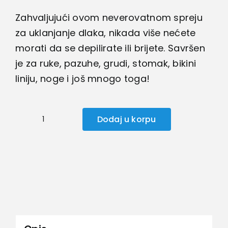
Zahvaljujući ovom neverovatnom spreju
za uklanjanje dlaka, nikada više nećete
morati da se depilirate ili brijete. Savršen
je za ruke, pazuhe, grudi, stomak, bikini
liniju, noge i još mnogo toga!
Dodaj u korpu
Sprej
za
bezbolno
uklanjanje
dlačica
količina