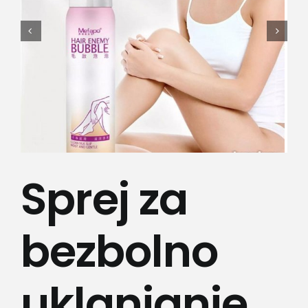
Lepota i zdravlje
Kamere
Medicinska oprema
Sport i razonoda
Sprej za
Svi proizvodi
bezbolno
uklanjanje