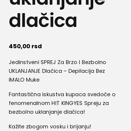
dlačica
450,00
rsd
Jedinstveni SPREJ Za Brzo I Bezbolno
UKLANJANJE Dlačica – Depilacija Bez
IMALO Muke
Fantastična iskustva kupaca svedoče o
fenomenalnom HIT KINGYES Spreju za
bezbolno uklanjanje dlačica!
Kažite zbogom vosku i brijanju!