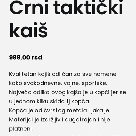
Crni taktički
Lepota i zdravlje
kaiš
Kamere
Medicinska oprema
999,00
rsd
Sport i razonoda
Kvalitetan kajiš odličan za sve namene
Svi proizvodi
kako svakodnevne, vojne, sportske.
Najveća odlika ovog kajša je u kopči jer se
u jednom kliku skida tj kopča.
Kopča je od čvrstog metala i jaka je.
Materijal je izdržljiv i dugotrajan i nije
platneni.