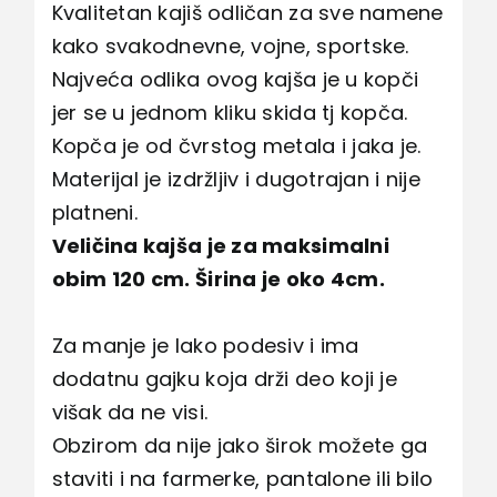
Kvalitetan kajiš odličan za sve namene
kako svakodnevne, vojne, sportske.
Najveća odlika ovog kajša je u kopči
jer se u jednom kliku skida tj kopča.
Kopča je od čvrstog metala i jaka je.
Materijal je izdržljiv i dugotrajan i nije
platneni.
Veličina kajša je za maksimalni
obim 120 cm. Širina je oko 4cm.
Za manje je lako podesiv i ima
dodatnu gajku koja drži deo koji je
višak da ne visi.
Obzirom da nije jako širok možete ga
staviti i na farmerke, pantalone ili bilo