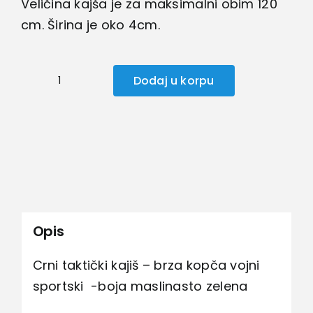
Veličina kajša je za maksimalni obim 120
cm. Širina je oko 4cm.
Dodaj u korpu
Crni
taktički
kaiš
količina
Opis
Crni taktički kajiš – brza kopča vojni
sportski -boja maslinasto zelena