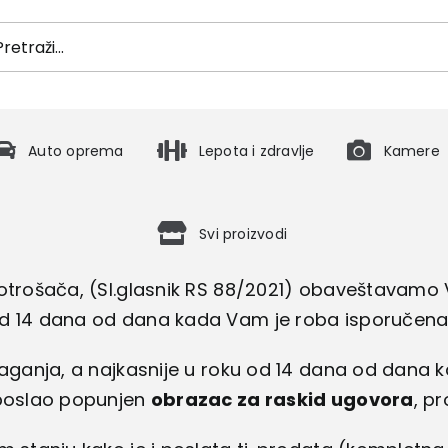
h
Auto oprema
Lepota i zdravlje
Kamere
Svi proizvodi
potrošača, (Sl.glasnik RS 88/2021) obaveštavam
d 14 dana od dana kada Vam je roba isporučena
laganja, a najkasnije u roku od 14 dana od dana 
 poslao popunjen
obrazac za raskid ugovora
, p