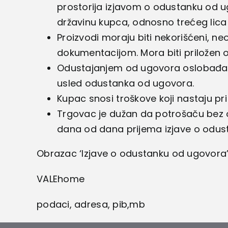
prostorija izjavom o odustanku od u
državinu kupca, odnosno trećeg lica 
Proizvodi moraju biti nekorišćeni, 
dokumentacijom. Mora biti priložen or
Odustajanjem od ugovora oslobađate
usled odustanka od ugovora.
Kupac snosi troškove koji nastaju pr
Trgovac je dužan da potrošaču bez od
dana od dana prijema izjave o odus
Obrazac ‘Izjave o odustanku od ugovora’
VALEhome
podaci, adresa, pib,mb