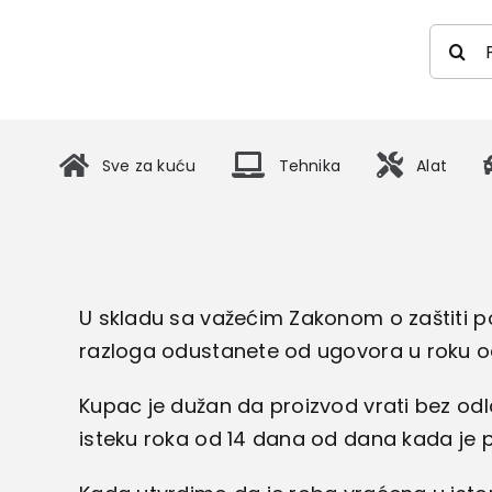
Skip
Searc
to
for:
content
Sve za kuću
Tehnika
Alat
U skladu sa važećim Zakonom o zaštiti 
razloga odustanete od ugovora u roku o
Kupac je dužan da proizvod vrati bez od
isteku roka od 14 dana od dana kada je