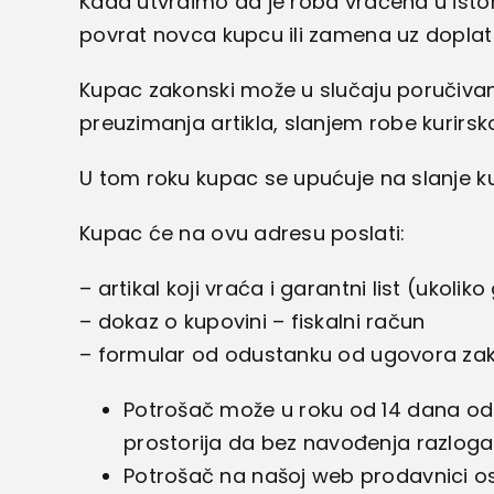
Kada utvrdimo da je roba vraćena u istom
povrat novca kupcu ili zamena uz doplatu 
Kupac zakonski može u slučaju poručivan
preuzimanja artikla, slanjem robe kurirs
U tom roku kupac se upućuje na slanje ku
Kupac će na ovu adresu poslati:
– artikal koji vraća i garantni list (ukolik
– dokaz o kupovini – fiskalni račun
– formular od odustanku od ugovora zak
Potrošač može u roku od 14 dana od d
prostorija da bez navođenja razlog
Potrošač na našoj web prodavnici o