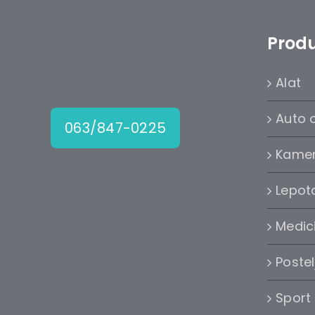
Produ
Alat
Auto 
063/847-0225
Kame
Lepota
Medic
Postel
Sport