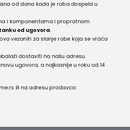
 dana od dana kada je roba dospela u
acima i komponentama i propratnom
stanku od ugovora
.
va vezanih za slanje robe koja se vraća
mbalaži dostaviti na našu adresu.
snovu ugovora, a najkasnije u roku od 14
e.rs ili na adresu prodavca: