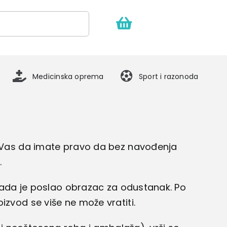
Medicinska oprema
Sport i razonoda
o Vas da imate pravo da bez navođenja
.
kada je poslao obrazac za odustanak. Po
roizvod se više ne može vratiti.