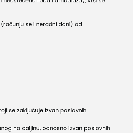
 i neoštecena roba i ambalaža), vrši se
(računju se i neradni dani) od
ji se zaključuje izvan poslovnih
nog na daljinu, odnosno izvan poslovnih