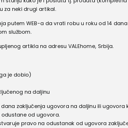
 stanju kako je i poslata tj. prodata (kompletna
za neki drugi artikal.
ja putem WEB-a da vrati robu u roku od 14 dana 
kom službom.
pljenog artikla na adresu VALEhome, Srbija.
o ga je dobio)
ljučenog na daljinu
ana zaključenja ugovora na daljinu ili ugovora ko
a odustane od ugovora.
stvaruje pravo na odustanak od ugovora zaključe