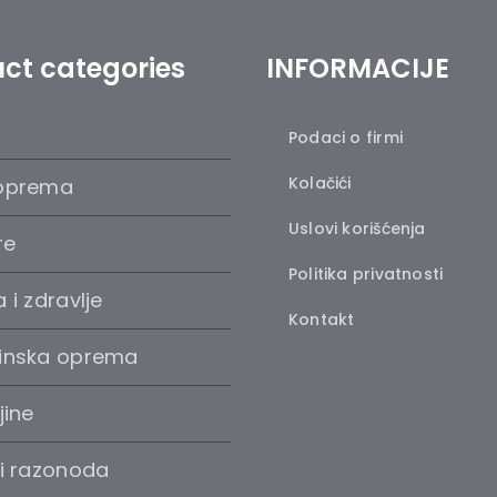
ct categories
INFORMACIJE
Podaci o firmi
Kolačići
oprema
Uslovi korišćenja
re
Politika privatnosti
 i zdravlje
Kontakt
inska oprema
jine
 i razonoda