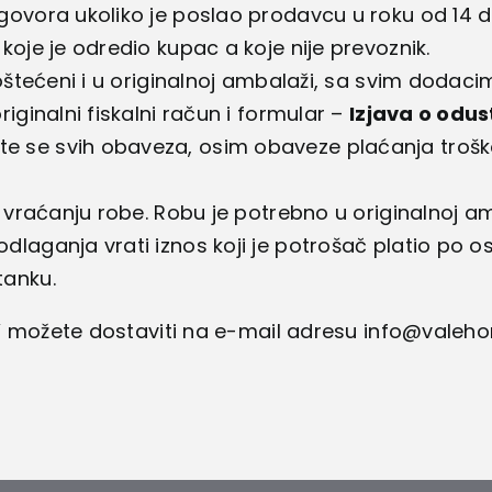
govora ukoliko je poslao prodavcu u roku od 14
koje je odredio kupac a koje nije prevoznik.
neoštećeni i u originalnoj ambalaži, sa svim dod
iginalni fiskalni račun i formular –
Izjava o odu
 se svih obaveza, osim obaveze plaćanja troško
i vraćanju robe. Robu je potrebno u originalnoj a
laganja vrati iznos koji je potrošač platio po o
tanku.
 možete dostaviti na e-mail adresu info@valehom