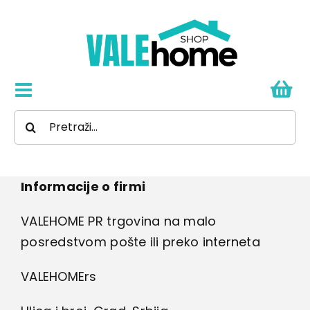
Skip
to
content
Toggle
Search
Navigation
Sve za kuću
for:
Tehnika
Informacije o firmi
VALEHOME PR trgovina na malo
Alat
posredstvom pošte ili preko interneta
Auto oprema
VALEHOMErs