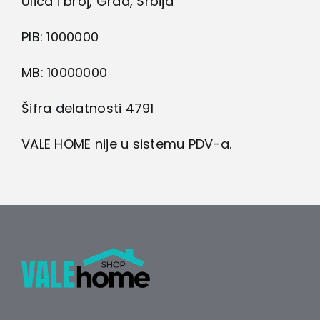
Ulica i broj, Grad, Srbija
Lepota i zdravlje
PIB: 1000000
Kamere
MB: 10000000
Medicinska oprema
Šifra delatnosti 4791
VALE HOME nije u sistemu PDV-a.
Sport i razonoda
Svi proizvodi