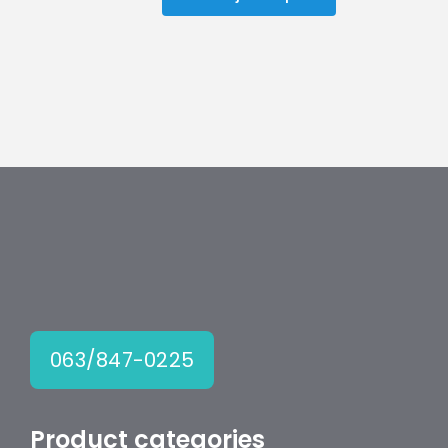
Bosch
brusilica
gsw
8-
115
količina
063/847-0225
Product categories