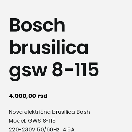
Lepota i zdravlje
Bosch
Kamere
brusilica
Medicinska oprema
Sport i razonoda
gsw 8-115
Svi proizvodi
4.000,00
rsd
Nova električna brusilica Bosh
Model: GWS 8-115
220-230V 50/60Hz 4.5A