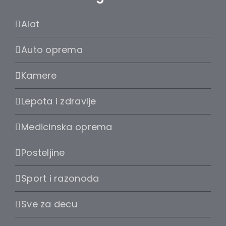
Alat
Auto oprema
Kamere
Lepota i zdravlje
Medicinska oprema
Posteljine
Sport i razonoda
Sve za decu