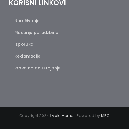
KORISNI LINKOVI
Naručivanje
Plaćanje porudžbine
Isporuka
Reklamacije
Pravo na odustajanje
Copyright 2024 |
Vale Home
| Powered by
MPO