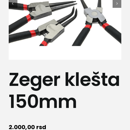
Kamere
Medicinska oprema
Sport i razonoda
Svi proizvodi
Zeger klešta
150mm
2.000,00
rsd