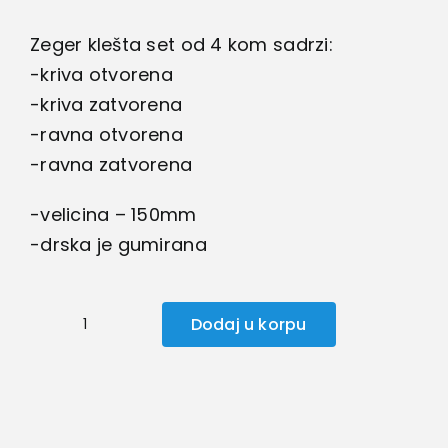
Zeger klešta set od 4 kom sadrzi:
-kriva otvorena
-kriva zatvorena
-ravna otvorena
-ravna zatvorena
-velicina – 150mm
-drska je gumirana
Dodaj u korpu
Zeger
klešta
150mm
količina