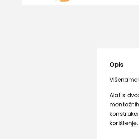
Opis
Višenamens
Alat s dv
montažnih 
konstrukci
korištenje