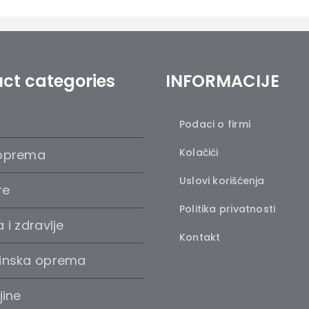
ct categories
INFORMACIJE
Podaci o firmi
Kolačići
oprema
Uslovi korišćenja
re
Politika privatnosti
 i zdravlje
Kontakt
inska oprema
jine