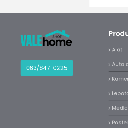
Produ
Alat
Auto 
063/847-0225
Kame
Lepota
Medic
Postel