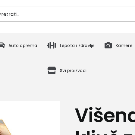
h
Auto oprema
Lepota i zdravlje
Kamere
Svi proizvodi
Višen