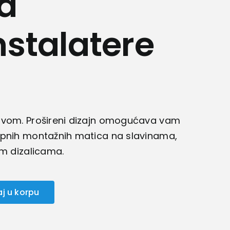
za
stalatere
avom. Prošireni dizajn omogućava vam
upnih montažnih matica na slavinama,
im dizalicama.
j u korpu