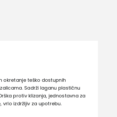
 okretanje teško dostupnih
zalicama. Sadrži laganu plastičnu
 Drška protiv klizanja, jednostavna za
vrlo izdržljiv za upotrebu.