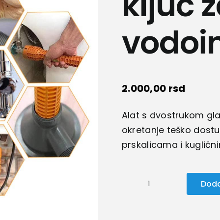
ključ 
vodoin
2.000,00
rsd
Alat s dvostrukom gl
okretanje teško dost
prskalicama i kugličn
Doda
Višenamenski
ključ
za