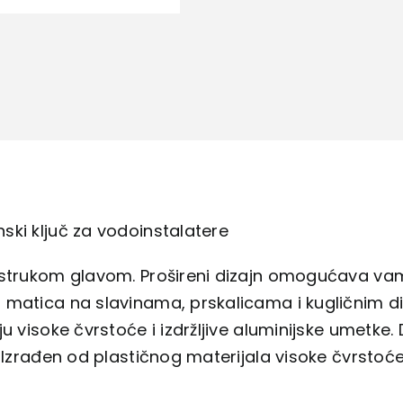
vodoinstalatere
količina
ki ključ za vodoinstalatere
ostrukom glavom. Prošireni dizajn omogućava vam
matica na slavinama, prskalicama i kugličnim di
ju visoke čvrstoće i izdržljive aluminijske umetke.
. Izrađen od plastičnog materijala visoke čvrstoće, 