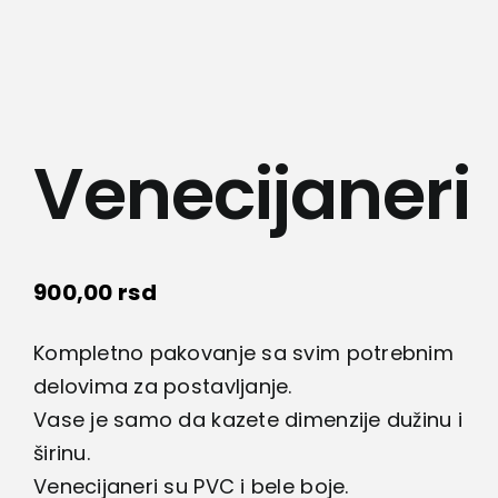
Lepota i zdravlje
Kamere
Medicinska oprema
Venecijaneri
Sport i razonoda
900,00
rsd
Svi proizvodi
Kompletno pakovanje sa svim potrebnim
delovima za postavljanje.
Vase je samo da kazete dimenzije dužinu i
širinu.
Venecijaneri su PVC i bele boje.