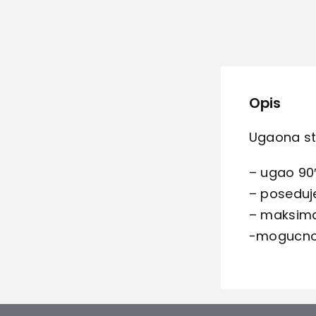
Opis
Ugaona ste
– ugao 90
– poseduj
– maksim
-mogucnos