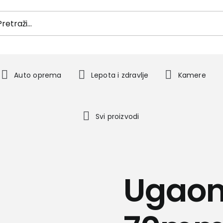
h
Auto oprema
Lepota i zdravlje
Kamere
Svi proizvodi
Ugaon