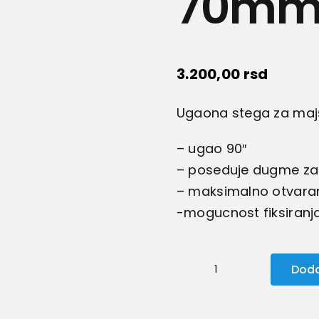
70mm
3.200,00
rsd
Ugaona stega za majst
– ugao 90″
– poseduje dugme za 
– maksimalno otvar
-mogucnost fiksiranj
Doda
Ugaona
stega