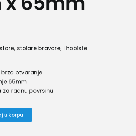
 x 65mm
ore, stolare bravare, i hobiste
brzo otvaranje
anje 65mm
a za radnu povrsinu
j u korpu