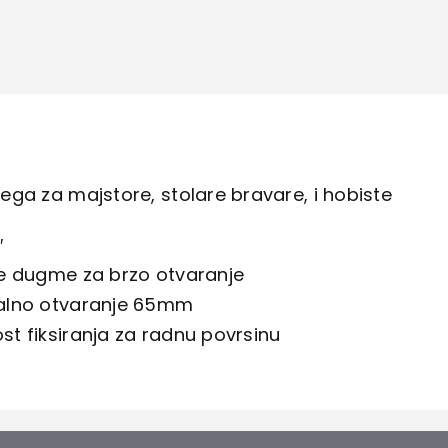
70mm
x
65mm
količina
ga za majstore, stolare bravare, i hobiste
″
e dugme za brzo otvaranje
alno otvaranje 65mm
t fiksiranja za radnu povrsinu