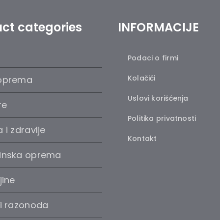
ct categories
INFORMACIJE
Podaci o firmi
Kolačići
oprema
Uslovi korišćenja
re
Politika privatnosti
 i zdravlje
Kontakt
inska oprema
jine
 i razonoda