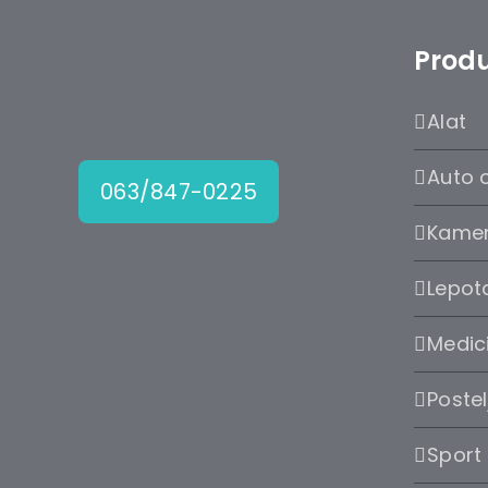
Produ
Alat
Auto 
063/847-0225
Kame
Lepota
Medic
Postel
Sport