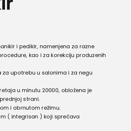
ir
manikir i pedikir, namenjena za razne
procedure, kao i za korekciju produzenih
a za upotrebu u salonima i za negu
retaja u minutu 20000, obložena je
ednjoj strani.
nom i obrnutom režimu.
m ( integrisan ) koji sprečava