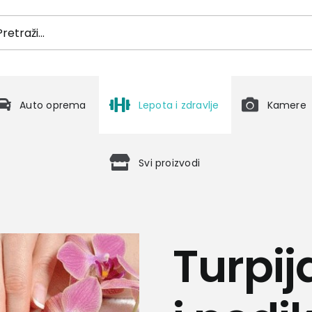
h
Auto oprema
Lepota i zdravlje
Kamere
Svi proizvodi
Turpij