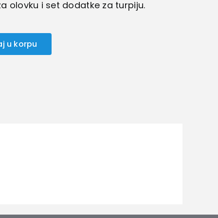
za olovku i set dodatke za turpiju.
j u korpu