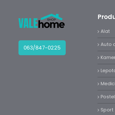
Produ
Alat
Auto 
063/847-0225
Kame
Lepota
Medic
Postel
Sport