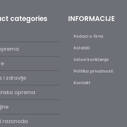
ct categories
INFORMACIJE
Podaci o firmi
Kolačići
oprema
Uslovi korišćenja
re
Politika privatnosti
 i zdravlje
Kontakt
inska oprema
jine
 i razonoda