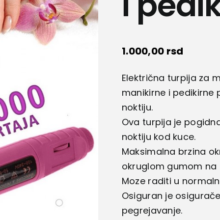
i pedik
1.000,00
rsd
Električna turpija za 
manikirne i pedikirne 
noktiju.
Ova turpija je pogidn
noktiju kod kuce.
Maksimalna brzina ok
okruglom gumom na pr
Moze raditi u normal
Osiguran je osigurače
pegrejavanje.