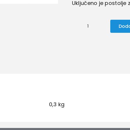
Uključeno je postolje 
Doda
Turpija
za
manikir
i
pedikir
količina
0,3 kg