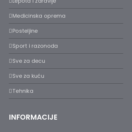
Lepota i zdravlje
Medicinska oprema
Posteljine
Sport i razonoda
Sve za decu
Sve za kuću
Tehnika
INFORMACIJE