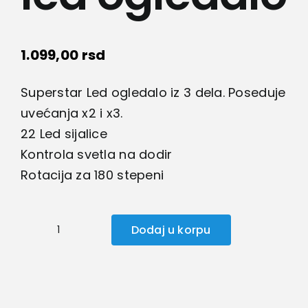
Kamere
1.099,00
rsd
Medicinska oprema
Superstar Led ogledalo iz 3 dela. Poseduje
Sport i razonoda
uvećanja x2 i x3.
22 Led sijalice
Svi proizvodi
Kontrola svetla na dodir
Rotacija za 180 stepeni
Dodaj u korpu
Trodelno
led
ogledalo
količina