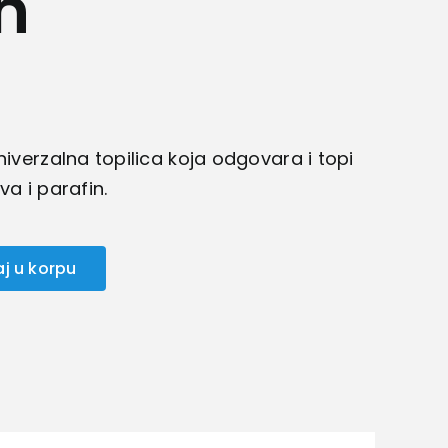
n
niverzalna topilica koja odgovara i topi
va i parafin.
j u korpu