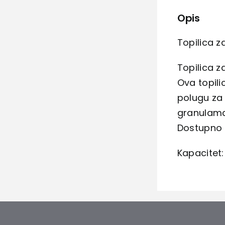
Opis
Topilica z
Topilica z
Ova topili
polugu za 
granulam
Dostupno u
Kapacitet