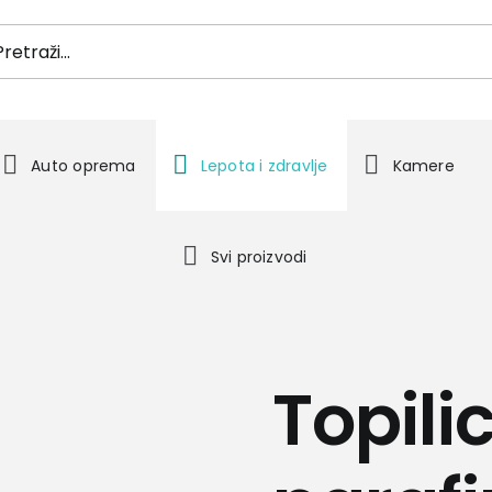
h
Auto oprema
Lepota i zdravlje
Kamere
Svi proizvodi
Topili