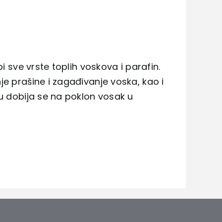
i sve vrste toplih voskova i parafin.
e prašine i zagađivanje voska, kao i
cu dobija se na poklon vosak u