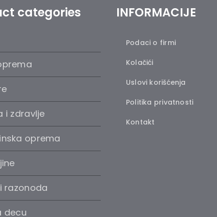
ct categories
INFORMACIJE
Podaci o firmi
Kolačići
oprema
Uslovi korišćenja
re
Politika privatnosti
 i zdravlje
Kontakt
inska oprema
jine
 i razonoda
a decu