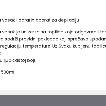
a vosak i parafin aparat za depilaciju
a vosak je univerzalna topilica koja odgovara i top
ca sadrži providni poklopac koji sprečava upadanj
regulaciju temperature. Uz Svaku kupljenu topili
a!
 ljubicastoj boji
: 500ml