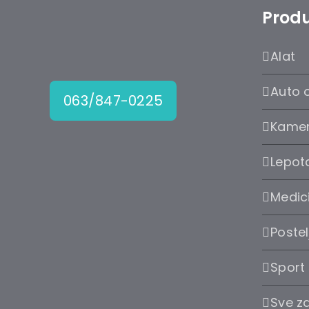
Produ
Alat
Auto 
063/847-0225
Kame
Lepota
Medic
Postel
Sport
Sve z