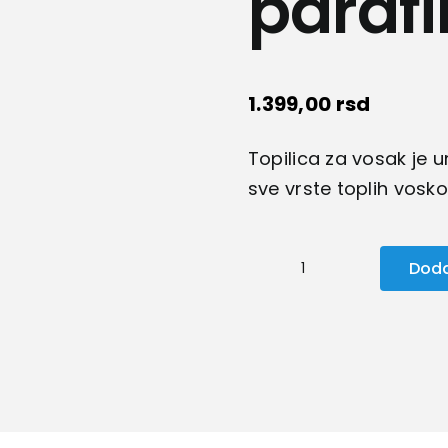
parafi
1.399,00
rsd
Topilica za vosak je u
sve vrste toplih vosko
Doda
Topilica
za
vosak
i
parafin
količina