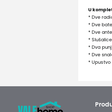
U komple
* Dve radi
* Dve bate
* Dve ant
* Slušalice
* Dva pun
* Dve snal
* Upustvo 
Produ