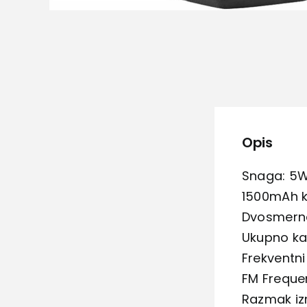
Opis
Snaga: 5W
1500mAh k
Dvosmerna
Ukupno ka
Frekventn
FM Freque
Razmak iz