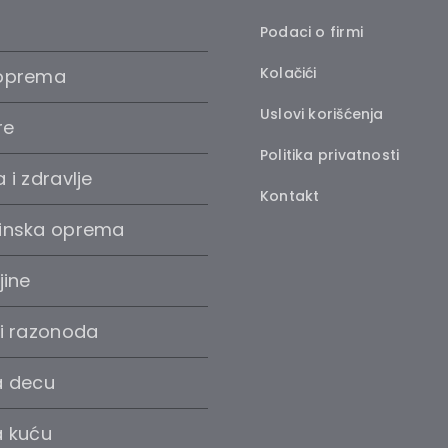
Podaci o firmi
Kolačići
oprema
Uslovi korišćenja
re
Politika privatnosti
 i zdravlje
Kontakt
inska oprema
jine
 i razonoda
a decu
a kuću