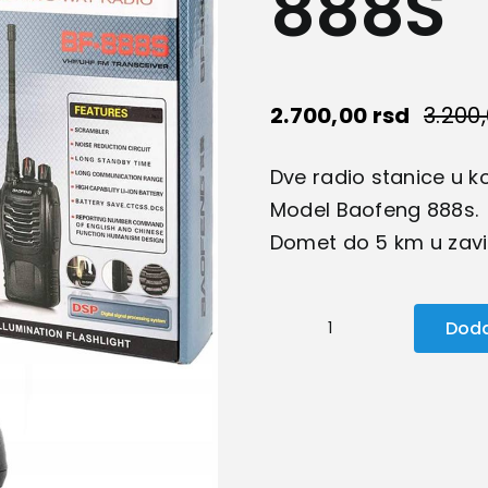
888S
2.700,00
rsd
3.200
Dve radio stanice u k
Model Baofeng 888s.
Domet do 5 km u zavis
Doda
Toki
voki
Baofeng
888S
količina