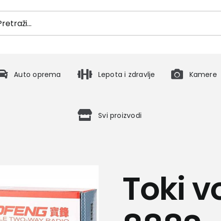
h
Auto oprema
Lepota i zdravlje
Kamere
Svi proizvodi
Toki v