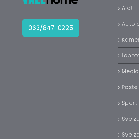
Alat
Auto 
063/847-0225
Kame
Lepota
Medic
Postel
Sport
Sve z
Sve z