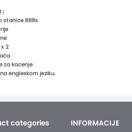
t :
o stanice 888s
rije
ene
 x 2
jača
e za kacenje
na engleskom jeziku.
ct categories
INFORMACIJE