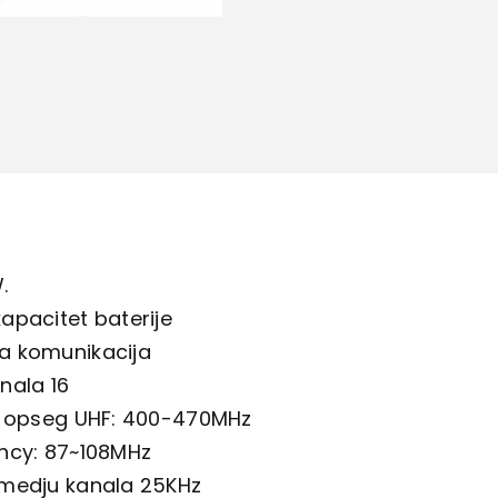
.
apacitet baterije
 komunikacija
nala 16
i opseg UHF: 400-470MHz
ncy: 87~108MHz
medju kanala 25KHz