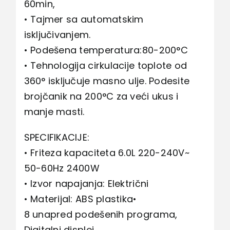
60min,
• Tajmer sa automatskim
isključivanjem.
• Podešena temperatura:80-200°C
• Tehnologija cirkulacije toplote od
360° isključuje masno ulje. Podesite
brojčanik na 200°C za veći ukus i
manje masti.
SPECIFIKACIJE:
• Friteza kapaciteta 6.0L 220-240V~
50-60Hz 2400W
• Izvor napajanja: Električni
• Materijal: ABS plastika•
8 unapred podešenih programa,
Digitalni displej