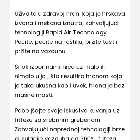
Uživajte u zdravoj hrani koja je hrskava
izvana i mekana iznutra, zahvaljujući
tehnologiji Rapid Air Technology.
Pecite, pecite na roštilju, pržite tost i
pržite na vazduhu.
Širok izbor namirnica uz malo ili
nimalo ulja , što rezultira hranom koja
je tako ukusna kao i uvek, hrana je bez
masne masti.
Poboljšajte svoje iskustvo kuvanja uz
fritezu sa srebrnim grebenom.
Zahvaljujući naprednoj tehnologiji brze
cirkulacije vazduha od 360° , friteza