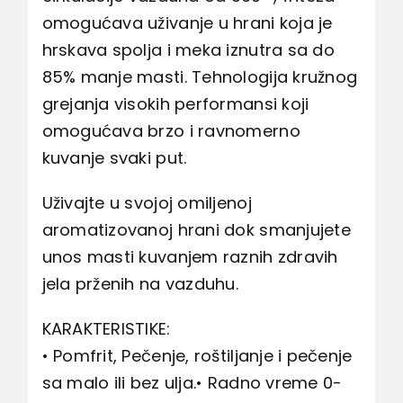
omogućava uživanje u hrani koja je
hrskava spolja i meka iznutra sa do
85% manje masti. Tehnologija kružnog
grejanja visokih performansi koji
omogućava brzo i ravnomerno
kuvanje svaki put.
Uživajte u svojoj omiljenoj
aromatizovanoj hrani dok smanjujete
unos masti kuvanjem raznih zdravih
jela prženih na vazduhu.
KARAKTERISTIKE:
• Pomfrit, Pečenje, roštiljanje i pečenje
sa malo ili bez ulja.• Radno vreme 0-