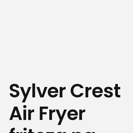
Kamere
Medicinska oprema
Sport i razonoda
Svi proizvodi
Sylver Crest
Air Fryer