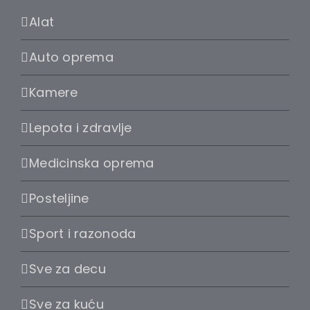
Alat
Auto oprema
Kamere
Lepota i zdravlje
Medicinska oprema
Posteljine
Sport i razonoda
Sve za decu
Sve za kuću