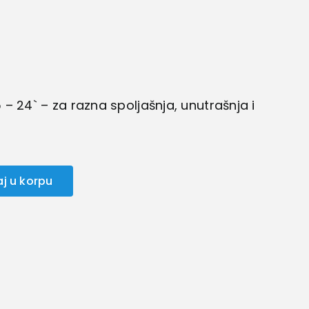
– 24` – za razna spoljašnja, unutrašnja i
j u korpu