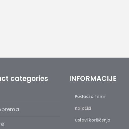
ct categories
INFORMACIJE
Podaci o firmi
Kolačići
oprema
Uslovi korišćenja
re