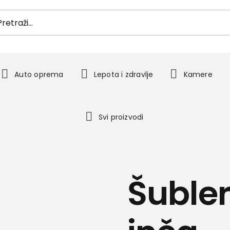
h
Auto oprema
Lepota i zdravlje
Kamere
Svi proizvodi
Šuble