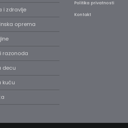
Politika privatnosti
 i zdravlje
Kontakt
inska oprema
jine
 i razonoda
a decu
a kuću
ka