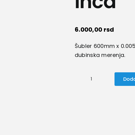
inča
6.000,00
rsd
Šubler 600mm x 0.005 
dubinska merenja.
Doda
Šubler
600mm
24
inča
količina