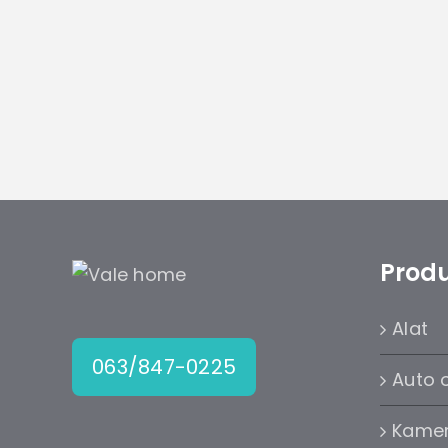
Produ
Alat
063/847-0225
Auto 
Kame