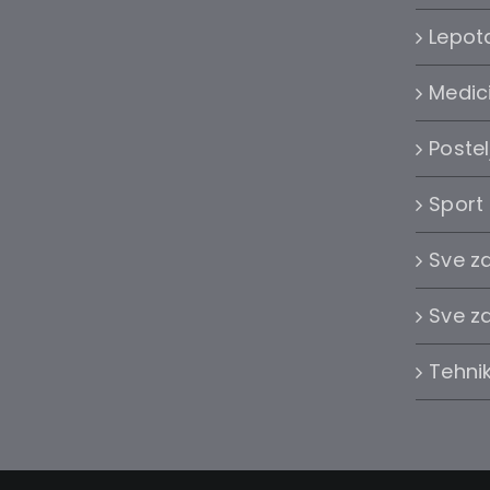
Lepota
Medic
Postel
Sport
Sve z
Sve z
Tehni