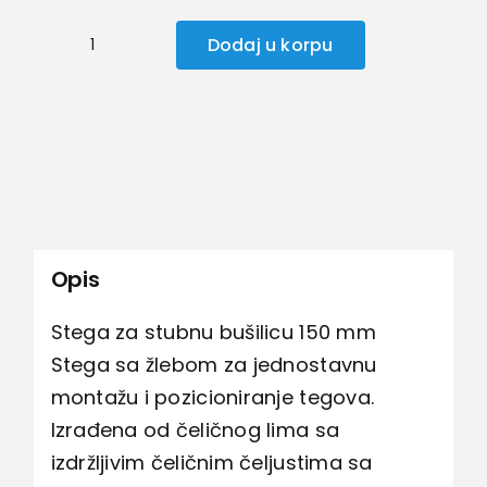
Dodaj u korpu
Stega
za
stubnu
bušilicu
količina
Opis
Stega za stubnu bušilicu 150 mm
Stega sa žlebom za jednostavnu
montažu i pozicioniranje tegova.
Izrađena od čeličnog lima sa
izdržljivim čeličnim čeljustima sa