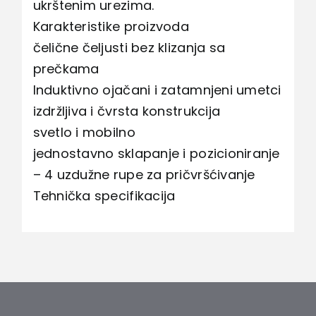
ukrštenim urezima.
Karakteristike proizvoda
čelične čeljusti bez klizanja sa
prečkama
Induktivno ojačani i zatamnjeni umetci
izdržljiva i čvrsta konstrukcija
svetlo i mobilno
jednostavno sklapanje i pozicioniranje
– 4 uzdužne rupe za pričvršćivanje
Tehnička specifikacija