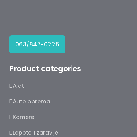
063/847-0225
Product categories
Alat
Auto oprema
Kamere
Lepota i zdravlje