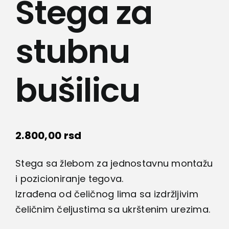
Stega za
Lepota i zdravlje
stubnu
Kamere
Medicinska oprema
bušilicu
Sport i razonoda
2.800,00
rsd
Svi proizvodi
Stega sa žlebom za jednostavnu montažu
i pozicioniranje tegova.
Izrađena od čeličnog lima sa izdržljivim
čeličnim čeljustima sa ukrštenim urezima.