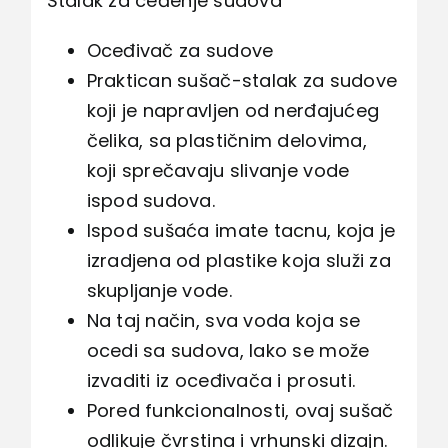
Stalak za ceđenje sudova
Oceđivač za sudove
Praktican sušač-stalak za sudove
koji je napravljen od nerđajućeg
čelika, sa plastičnim delovima,
koji sprečavaju slivanje vode
ispod sudova.
Ispod sušaća imate tacnu, koja je
izradjena od plastike koja služi za
skupljanje vode.
Na taj način, sva voda koja se
ocedi sa sudova, lako se može
izvaditi iz oceđivača i prosuti.
Pored funkcionalnosti, ovaj sušač
odlikuje čvrstina i vrhunski dizajn.