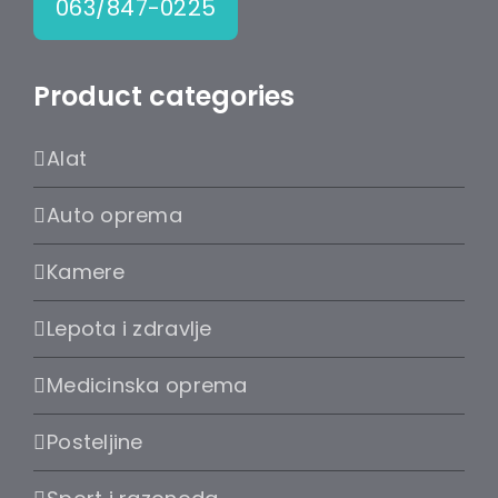
063/847-0225
Product categories
Alat
Auto oprema
Kamere
Lepota i zdravlje
Medicinska oprema
Posteljine