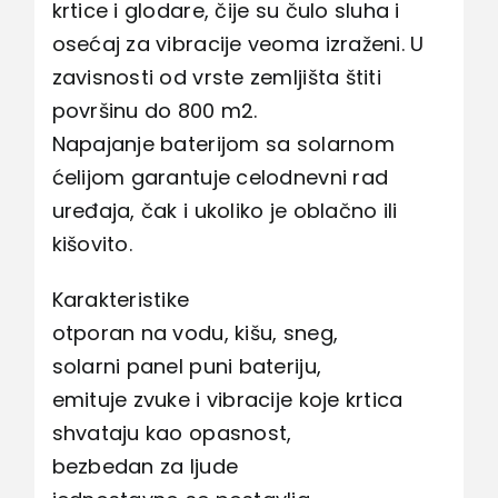
krtice i glodare, čije su čulo sluha i
osećaj za vibracije veoma izraženi. U
zavisnosti od vrste zemljišta štiti
površinu do 800 m2.
Napajanje baterijom sa solarnom
ćelijom garantuje celodnevni rad
uređaja, čak i ukoliko je oblačno ili
kišovito.
Karakteristike
otporan na vodu, kišu, sneg,
solarni panel puni bateriju,
emituje zvuke i vibracije koje krtica
shvataju kao opasnost,
bezbedan za ljude