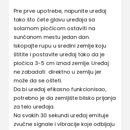
Pre prve upotrebe, napunite uređaj
tako što ćete glavu uređaja sa
solarnom pločicom ostaviti na
sunčanom mestu jedan dan.
Iskopajte rupu u sredini zemlje koju
štitite i postavite uređaj tako da je
pločica 3-5 cm iznad zemlje. Uređaj
ne zabadati direktno u zemlju jer
može da se ošteti.
Da bi uređaj efikasno funkcionisao,
potrebno je da zemljište blisko prijanja
za telo uređaja.
Na svakih 30 sekundi uređaj emituje
zvučne signale i vibracije koje odbijaju