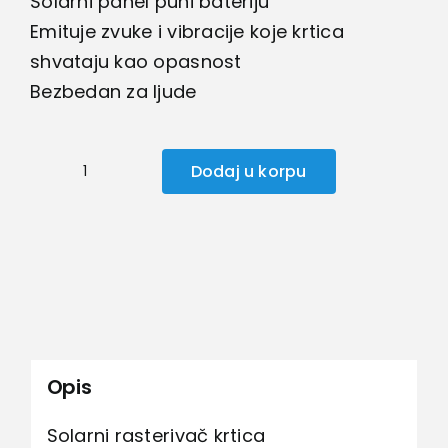
Solarni panel puni bateriju
Emituje zvuke i vibracije koje krtica
shvataju kao opasnost
Bezbedan za ljude
Dodaj u korpu
Solarni
rasterivač
krtica
količina
Opis
Solarni rasterivač krtica