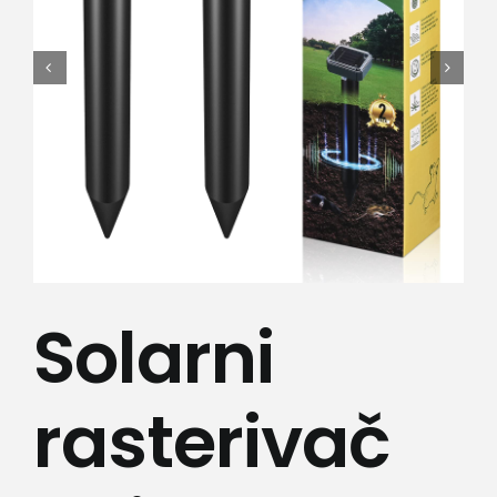
Lepota i zdravlje
Kamere
Medicinska oprema
Sport i razonoda
Svi proizvodi
Solarni
rasterivač