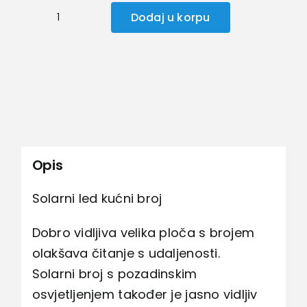
Dodaj u korpu
Solarni
led
kućni
broj
količina
Opis
Solarni led kućni broj
Dobro vidljiva velika ploča s brojem
olakšava čitanje s udaljenosti.
Solarni broj s pozadinskim
osvjetljenjem također je jasno vidljiv