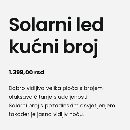
Lepota i zdravlje
Solarni led
Kamere
kućni broj
Medicinska oprema
Sport i razonoda
1.399,00
rsd
Svi proizvodi
Dobro vidljiva velika ploča s brojem
olakšava čitanje s udaljenosti.
Solarni broj s pozadinskim osvjetljenjem
također je jasno vidljiv noću.