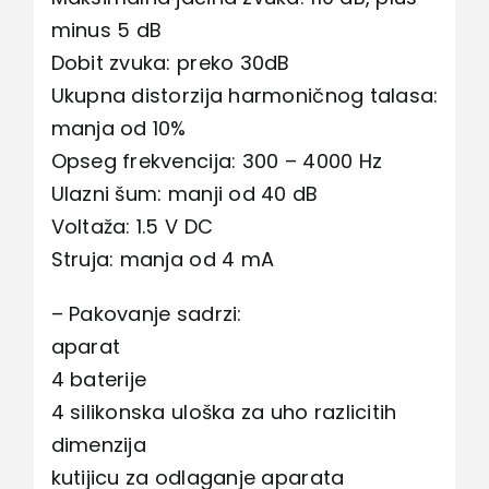
minus 5 dB
Dobit zvuka: preko 30dB
Ukupna distorzija harmoničnog talasa:
manja od 10%
Opseg frekvencija: 300 – 4000 Hz
Ulazni šum: manji od 40 dB
Voltaža: 1.5 V DC
Struja: manja od 4 mA
– Pakovanje sadrzi:
aparat
4 baterije
4 silikonska uloška za uho razlicitih
dimenzija
kutijicu za odlaganje aparata