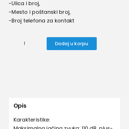
-Ulica i broj,
-Mesto i poštanski broj,
-Broj telefona za kontakt
Dodaj u korpu
Slušni
aparat
bubica
količina
Opis
Karakteristike:
Maksimalna jačina zvuka: 110 dB, plus-