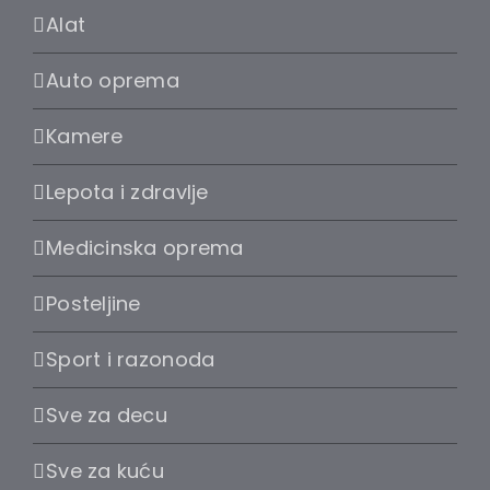
Alat
Auto oprema
Kamere
Lepota i zdravlje
Medicinska oprema
Posteljine
Sport i razonoda
Sve za decu
Sve za kuću