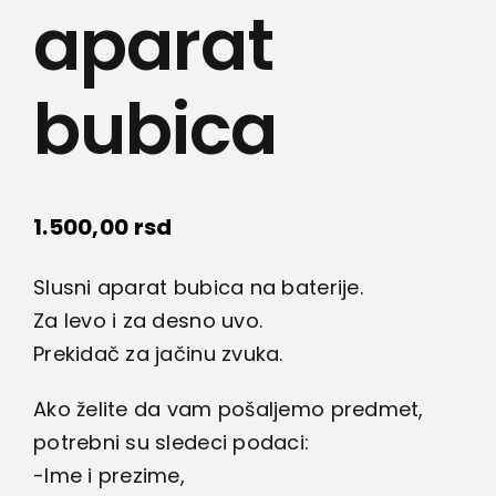
Lepota i zdravlje
aparat
Kamere
bubica
Medicinska oprema
Sport i razonoda
1.500,00
rsd
Slusni aparat bubica na baterije.
Svi proizvodi
Za levo i za desno uvo.
Prekidač za jačinu zvuka.
Ako želite da vam pošaljemo predmet,
potrebni su sledeci podaci:
-Ime i prezime,