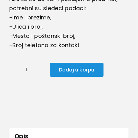
potrebni su sledeci podaci:
-Ime i prezime,
-Ulica i broj,
-Mesto i poštanski broj,
-Broj telefona za kontakt
Dodaj u korpu
Skijice
za
decu
količina
Opis