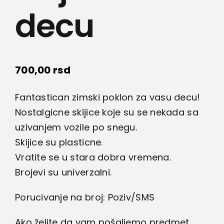
decu
Kamere
Medicinska oprema
700,00
rsd
Sport i razonoda
Fantastican zimski poklon za vasu decu!
Svi proizvodi
Nostalgicne skijice koje su se nekada sa
uzivanjem vozile po snegu.
Skijice su plasticne.
Vratite se u stara dobra vremena.
Brojevi su univerzalni.
Porucivanje na broj: Poziv/SMS
Ako želite da vam pošaljemo predmet,