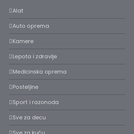
Alat
Auto oprema
Kamere
Lepota i zdravlje
Medicinska oprema
Posteljine
Sport i razonoda
Sve za decu
Sve za kuću