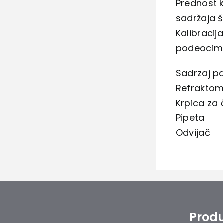
Prednost 
sadržaja 
Kalibracij
podeocim
Sadrzaj p
Refraktom
Krpica za 
Pipeta
Odvijač
Produ