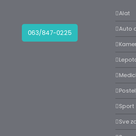
Alat
Auto 
063/847-0225
Kame
Lepota
Medic
Postel
Sport
Sve z