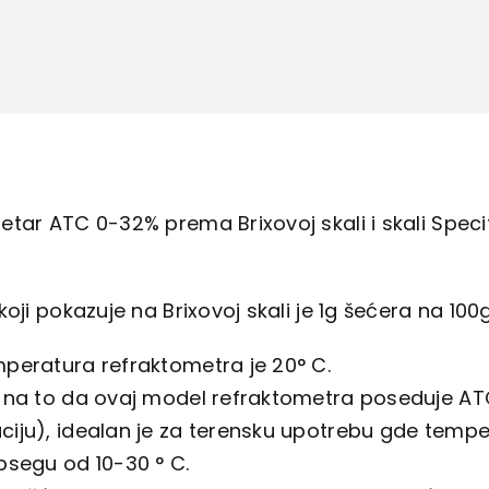
0-
32%
količina
tar ATC 0-32% prema Brixovoj skali i skali Spec
koji pokazuje na Brixovoj skali je 1g šećera na 100
peratura refraktometra je 20° C.
 na to da ovaj model refraktometra poseduje 
ju), idealan je za terensku upotrebu gde temper
psegu od 10-30 ° C.