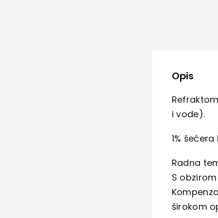
Opis
Refraktome
i vode).
1% šećera 
Radna tem
S obzirom
Kompenzaci
širokom o