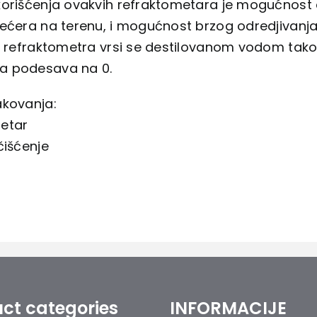
korišćenja ovakvih refraktometara je mogućnost 
šećera na terenu, i mogućnost brzog odredjivanja
a refraktometra vrsi se destilovanom vodom tako 
a podesava na 0.
akovanja:
etar
čišćenje
ct categories
INFORMACIJE