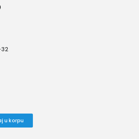
%
-32
j u korpu