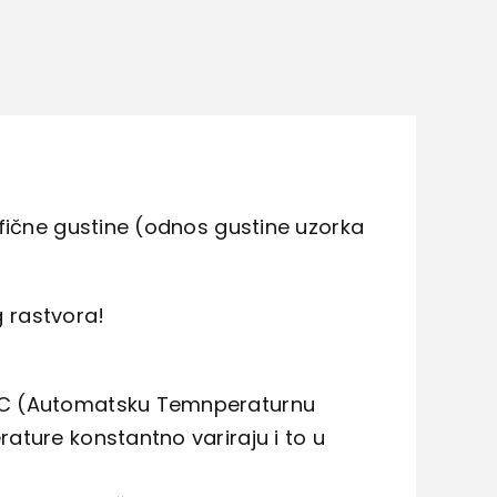
ifične gustine (odnos gustine uzorka
g rastvora!
ATC (Automatsku Temnperaturnu
ature konstantno variraju i to u