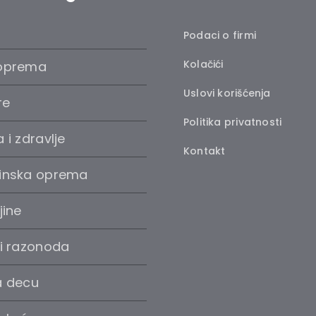
Podaci o firmi
Kolačići
oprema
Uslovi korišćenja
re
Politika privatnosti
 i zdravlje
Kontakt
inska oprema
jine
 i razonoda
a decu