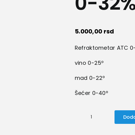
0-32
5.000,00
rsd
Refraktometar ATC 0
vino 0-25º
mad 0-22º
Šećer 0-40º
Doda
Refaktometar
Brix