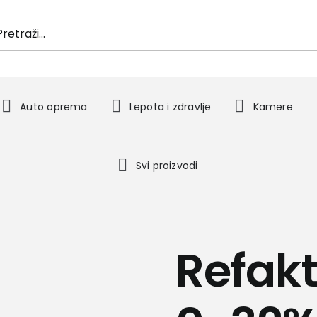
h
Auto oprema
Lepota i zdravlje
Kamere
Svi proizvodi
Refakt