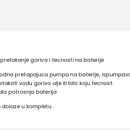
pretakanje
goriva
i
tecnosti
na
baterije
količina
retakanje goriva i tecnosti na baterije
dna pretapajuca pumpa na baterije, ispumpava u 
takati vodu gorivo ulje ili bilo koju tecnost.
a potrosnja baterija
e dolaze u kompletu