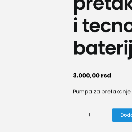
pretak
i tecn
bateri
3.000,00
rsd
Pumpa za pretakanje g
Doda
Pumpa
za