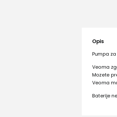
Opis
Pumpa za p
Veoma zgo
Mozete pre
Veoma mal
Baterije n