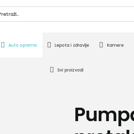
h
Auto oprema
Lepota i zdravlje
Kamere
Svi proizvodi
Pumpa