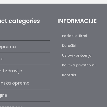
ct categories
INFORMACIJE
Podaci o firmi
Kolačići
oprema
Uslovi korišćenja
re
Politika privatnosti
 i zdravlje
Kontakt
inska oprema
jine