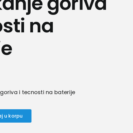
anje goriva
osti na
je
oriva i tecnosti na baterije
j u korpu