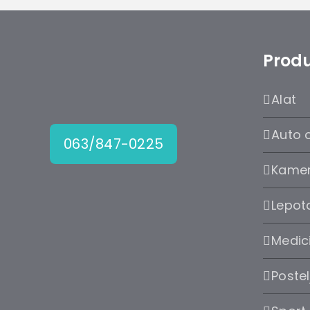
Produ
Alat
Auto 
063/847-0225
Kame
Lepota
Medic
Postel