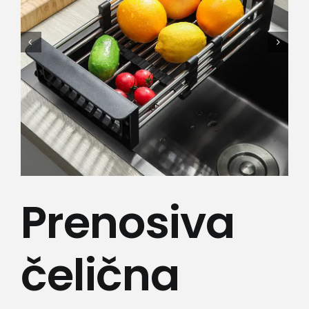
Lepota i zdravlje
Kamere
Medicinska oprema
Sport i razonoda
Svi proizvodi
Prenosiva
čelična