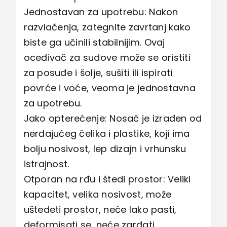
Jednostavan za upotrebu: Nakon
razvlačenja, zategnite zavrtanj kako
biste ga učinili stabilnijim. Ovaj
oceđivač za sudove može se oristiti
za posuđe i šolje, sušiti ili ispirati
povrće i voće, veoma je jednostavna
za upotrebu.
Jako opterećenje: Nosač je izrađen od
nerđajućeg čelika i plastike, koji ima
bolju nosivost, lep dizajn i vrhunsku
istrajnost.
Otporan na rđu i štedi prostor: Veliki
kapacitet, velika nosivost, može
uštedeti prostor, neće lako pasti,
deformisati se, neće zarđati,