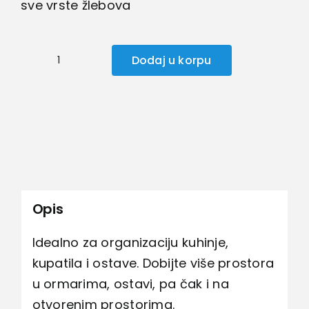
sve vrste žlebova
Dodaj u korpu
Prenosiva
čelična
korpa
za
sudoperu
količina
Opis
Idealno za organizaciju kuhinje,
kupatila i ostave. Dobijte više prostora
u ormarima, ostavi, pa čak i na
otvorenim prostorima.