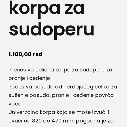
korpa za
sudoperu
1.100,00
rsd
Prenosiva čelična korpa za sudoperu za
pranje i ceđenje
Podesiva posuda od nerđajućeg čelika za
sušenje posuđa, pranje i ceđenje povrća i
voća.
Univerzalna korpa koja se može izvući i
uvući od 320 do 470 mm, pogodna je za