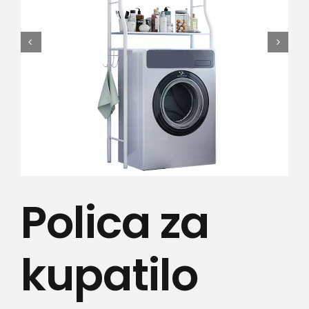
Lepota i zdravlje
Kamere
Medicinska oprema
Sport i razonoda
Svi proizvodi
Polica za
kupatilo