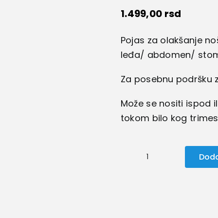
1.499,00
rsd
Pojas za olakšanje no
leđa/ abdomen/ sto
Za posebnu podršku za
Može se nositi ispod il
tokom bilo kog trimes
Doda
Pojas
za
trudnice
količina