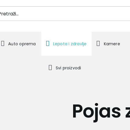
h
Auto oprema
Lepota i zdravlje
Kamere
Svi proizvodi
Pojas 