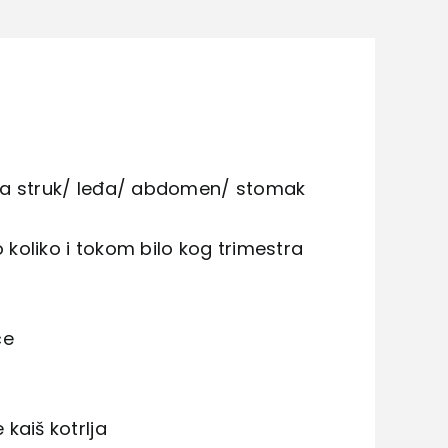
 za struk/ leđa/ abdomen/ stomak
o koliko i tokom bilo kog trimestra
́e
kaiš kotrlja