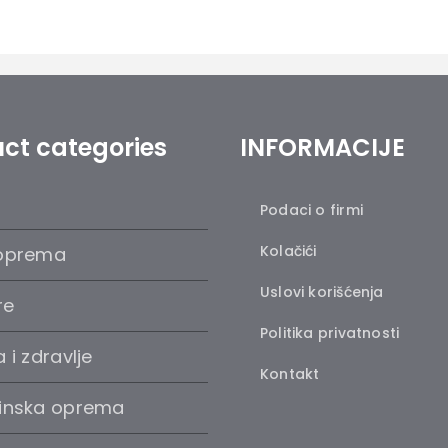
ct categories
INFORMACIJE
Podaci o firmi
Kolačići
oprema
Uslovi korišćenja
re
Politika privatnosti
 i zdravlje
Kontakt
inska oprema