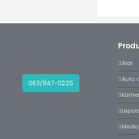
Produ
Alat
Auto 
063/847-0225
Kame
Lepota
Medic