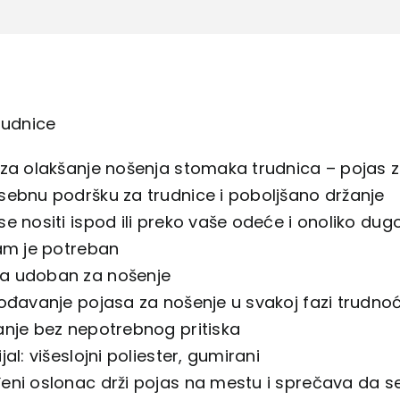
rudnice
 za olakšanje nošenja stomaka trudnica – pojas
sebnu podršku za trudnice i poboljšano držanje
e nositi ispod ili preko vaše odeće i onoliko dug
vam je potreban
 udoban za nošenje
gođavanje pojasa za nošenje u svakoj fazi trudnoc
anje bez nepotrebnog pritiska
jal: višeslojni poliester, gumirani
eni oslonac drži pojas na mestu i sprečava da se 