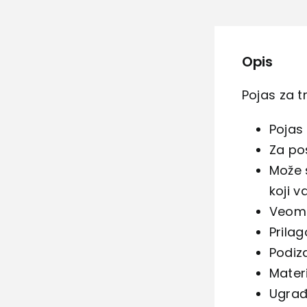
Opis
Pojas za t
Pojas
Za po
Može s
koji 
Veoma
Prila
Podiz
Materi
Ugrađ