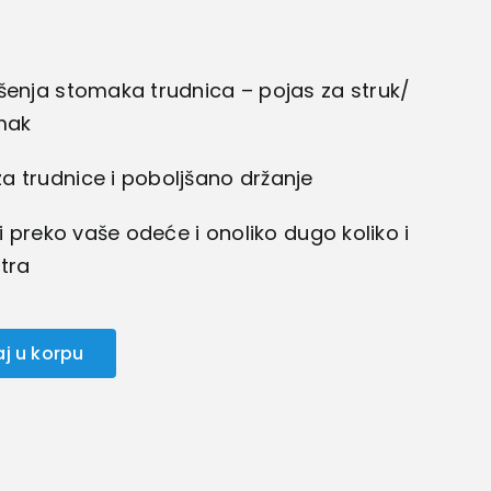
šenja stomaka trudnica – pojas za struk/
mak
 trudnice i poboljšano držanje
i preko vaše odeće i onoliko dugo koliko i
tra
j u korpu