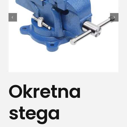
Lepota i zdravlje
Kamere
Medicinska oprema
Sport i razonoda
Svi proizvodi
Okretna
stega