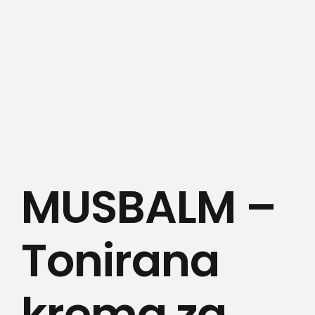
Lepota i zdravlje
Kamere
Medicinska oprema
Sport i razonoda
MUSBALM –
Svi proizvodi
Tonirana
krema za