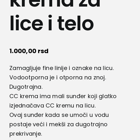
lice i telo
1.000,00
rsd
Zamagljuje fine linije i oznake na licu.
Vodootporna je i otporna na znoj.
Dugotrajna.
CC krema ima mali sunđer koji glatko
izjednačava CC kremu na licu.
Ovaj sunđer kada se umoči u vodu
postaje veći i mekši za dugotrajno
prekrivanje.