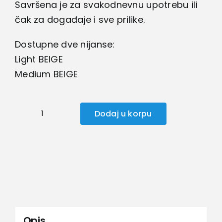
Savršena je za svakodnevnu upotrebu ili
čak za događaje i sve prilike.
Dostupne dve nijanse:
Light BEIGE
Medium BEIGE
Dodaj u korpu
MUSBALM
–
Tonirana
krema
za
lice
i
Opis