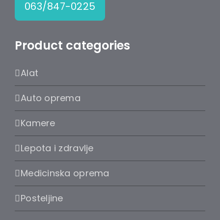
063/847-0225
Product categories
Alat
Auto oprema
Kamere
Lepota i zdravlje
Medicinska oprema
Posteljine