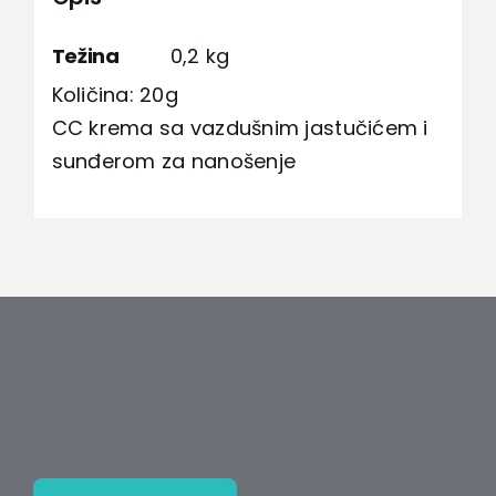
telo
količina
Težina
0,2 kg
Količina: 20g
CC krema sa vazdušnim jastučićem i
sunđerom za nanošenje