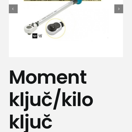
Lepota i zdravlje
Kamere
Medicinska oprema
Sport i razonoda
Moment
Svi proizvodi
ključ/kilo
ključ