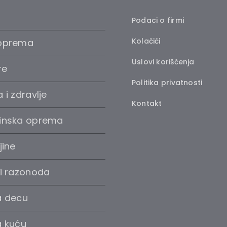
Podaci o firmi
Kolačići
oprema
Uslovi korišćenja
re
Politika privatnosti
 i zdravlje
Kontakt
inska oprema
jine
 i razonoda
a decu
a kuću