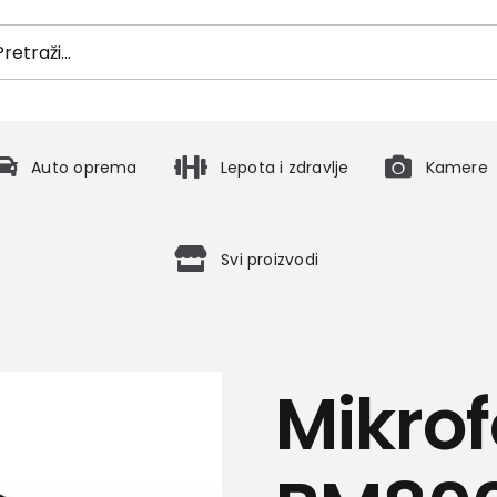
h
Auto oprema
Lepota i zdravlje
Kamere
Svi proizvodi
Mikro