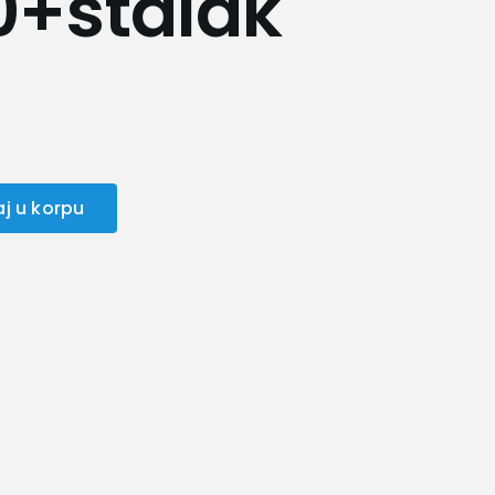
+stalak
j u korpu