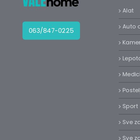
Alat
Auto 
063/847-0225
Kame
Lepota
Medic
Postel
Sport
Sve z
Sve z