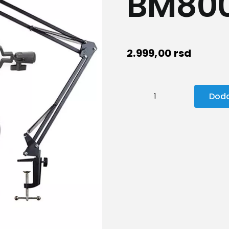
BM800
2.999,00
rsd
Doda
Mikrofon
BM800+stalak
količina