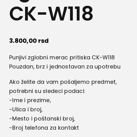
CK-W118
3.800,00
rsd
Punjivi zglobni merac pritiska CK-W118
Pouzdan, brz i jednostavan za upotrebu
Ako želite da vam pošaljemo predmet,
potrebni su sledeci podaci:
-Ime i prezime,
-Ulica i broj,
-Mesto i poštanski broj,
-Broj telefona za kontakt