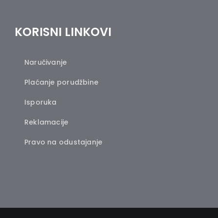
KORISNI LINKOVI
Naručivanje
Plaćanje porudžbine
Isporuka
Reklamacije
Pravo na odustajanje