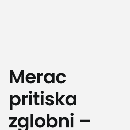
Lepota i zdravlje
Kamere
Medicinska oprema
Sport i razonoda
Merac
Svi proizvodi
pritiska
zglobni –