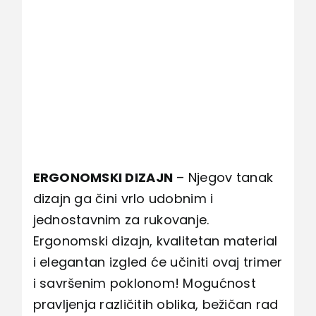
ERGONOMSKI DIZAJN
– Njegov tanak
dizajn ga čini vrlo udobnim i
jednostavnim za rukovanje.
Ergonomski dizajn, kvalitetan material
i elegantan izgled će učiniti ovaj trimer
i savršenim poklonom! Mogućnost
pravljenja različitih oblika, bežičan rad