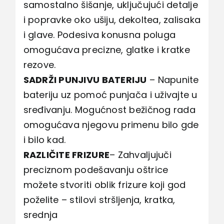
samostalno šišanje, uključujući detalje
i popravke oko ušiju, dekoltea, zalisaka
i glave. Podesiva konusna poluga
omogućava precizne, glatke i kratke
rezove.
SADRŽI PUNJIVU BATERIJU
– Napunite
bateriju uz pomoć punjača i uživajte u
sređivanju. Mogućnost bežičnog rada
omogućava njegovu primenu bilo gde
i bilo kad.
RAZLIČITE FRIZURE
– Zahvaljujuči
preciznom podešavanju oštrice
možete stvoriti oblik frizure koji god
poželite – stilovi stršljenja, kratka,
srednja