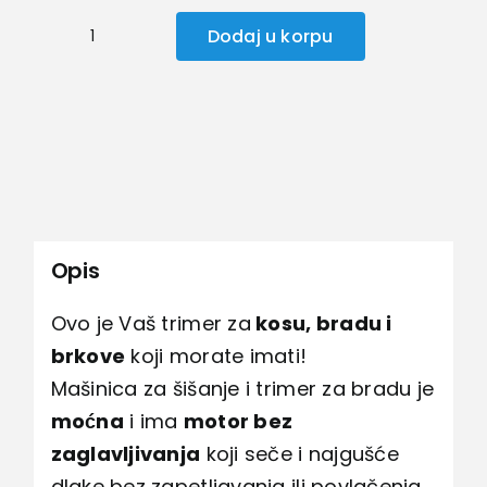
Dodaj u korpu
Mašinica
za
šišanje
–
Vintage
T9
količina
Opis
Ovo je Vaš trimer za
kosu, bradu i
brkove
koji morate imati!
Mašinica za šišanje i trimer za bradu je
moćna
i ima
motor bez
zaglavljivanja
koji seče i najgušće
dlake bez zapetljavanja ili povlačenja.