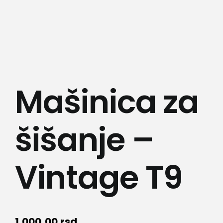
Lepota i zdravlje
Kamere
Medicinska oprema
Mašinica za
Sport i razonoda
šišanje –
Svi proizvodi
Vintage T9
1.000,00
rsd