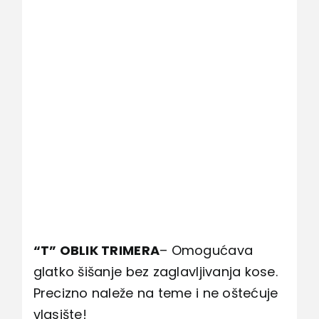
“T” OBLIK TRIMERA
– Omogućava
glatko šišanje bez zaglavljivanja kose.
Precizno naleže na teme i ne oštećuje
vlasište!