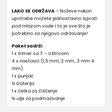
LAKO SE ODRŽAVA
– Noževe nakon
upotrebe možete jednostavno isprati
pod mlazom vode i to je sve što je
potrebno za njegovo održavanje!
Paket sadrži:
1 x trimer sa T – oštricom
4 x nastavci (1,5 mm, 2 mm, 3 mm 4
mm)
1 x punjač
1x baterija
1 x četka za čišćenje
1x ulje za podmazivanje