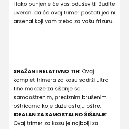
i lako punjenje će vas oduševiti! Budite
uvereni da će ovaj trimer postati jedini
arsenal koji vam treba za vašu frizuru.
SNAŽAN I RELATIVNO TIH
: Ovaj
komplet trimera za kosu sadrži ultra
tihe makaze za šišanje sa
samooštrenim, preciznim brušenim
oštricama koje duže ostaju oštre.
IDEALAN ZA SAMOSTALNO ŠIŠANJE
:
Ovaj trimer za kosu je najbolji za