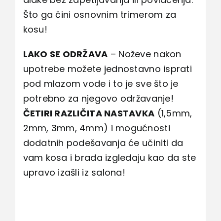
Što ga čini osnovnim trimerom za
kosu!
LAKO SE ODRŽAVA
– Noževe nakon
upotrebe možete jednostavno isprati
pod mlazom vode i to je sve što je
potrebno za njegovo održavanje!
ČETIRI RAZLIČITA NASTAVKA
(1,5mm,
2mm, 3mm, 4mm) i mogućnosti
dodatnih podešavanja će učiniti da
vam kosa i brada izgledaju kao da ste
upravo izašli iz salona!