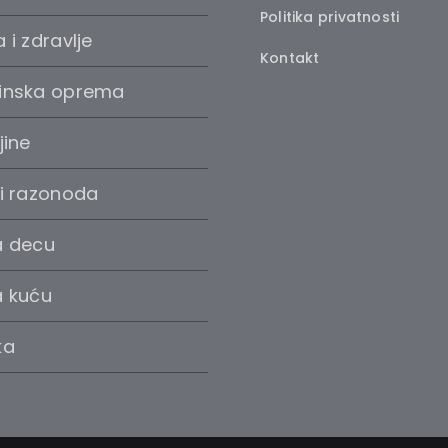
Politika privatnosti
 i zdravlje
Kontakt
inska oprema
jine
 i razonoda
a decu
a kuću
ka