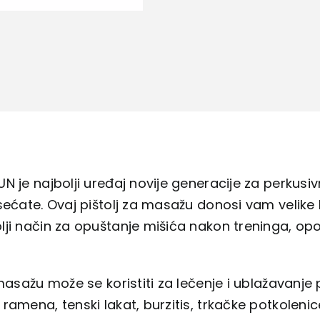
N je najbolji uređaj novije generacije za perku
sećate. Ovaj pištolj za masažu donosi vam velike ko
ji način za opuštanje mišića nakon treninga, op
 masažu može se koristiti za lečenje i ublažavanje
ramena, tenski lakat, burzitis, trkačke potkolenic