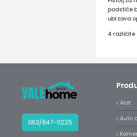
Pištolj za
podstiče b
ubrzava op
4 različit
Produ
Alat
Auto 
063/847-0225
Kame