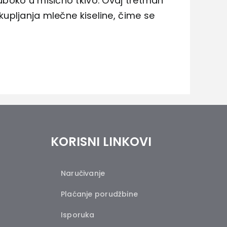
duboko u mišićno tkivo. Ovaj tretman
akupljanja mlečne kiseline, čime se
KORISNI LINKOVI
Naručivanje
Plaćanje porudžbine
Isporuka