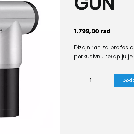
GUN
1.799,00
rsd
Dizajniran za profesion
perkusivnu terapiju je
Doda
Masažer
FASCIAL
GUN
količina