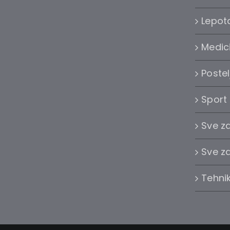
Lepota
Medic
Postel
Sport
Sve z
Sve z
Tehni