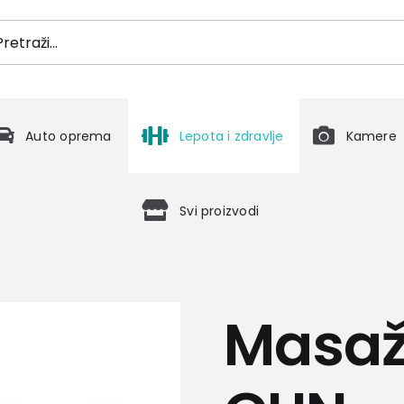
h
Auto oprema
Lepota i zdravlje
Kamere
Svi proizvodi
Masaž