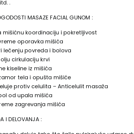
td. .
OGODOSTI MASAZE FACIAL GUNOM :
 mišićnu koordinaciju i pokretljivost
vreme oporavka mišića
i lečenju povreda i bolova
lju cirkulaciju krvi
ne kiseline iz mišića
amor tela i opušta mišiće
eluje protiv celulita – Anticelulit masaža
bol od upala mišića
reme zagrevanja mišića
A I DELOVANJA :