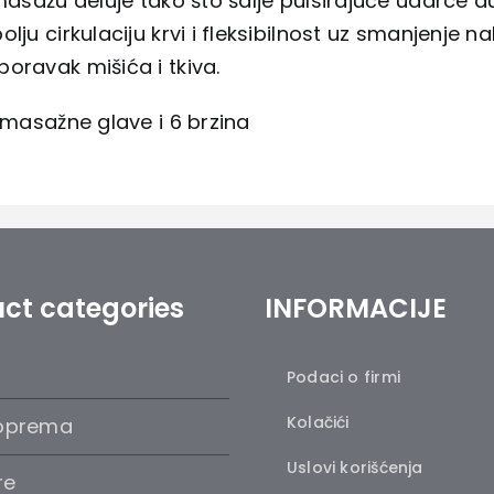
 masažu deluje tako što šalje pulsirajuće udarce 
olju cirkulaciju krvi i fleksibilnost uz smanjenje n
oravak mišića i tkiva.
e masažne glave i 6 brzina
ct categories
INFORMACIJE
Podaci o firmi
Kolačići
oprema
Uslovi korišćenja
re