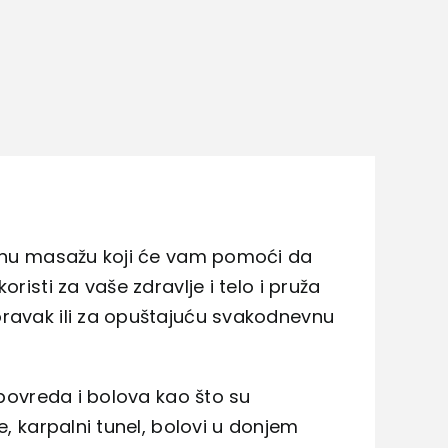
sivnu masažu koji će vam pomoći da
risti za vaše zdravlje i telo i pruža
oravak ili za opuštajuću svakodnevnu
 povreda i bolova kao što su
e, karpalni tunel, bolovi u donjem