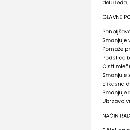
delu leđa, i
GLAVNE P
Poboljšava
Smanjuje 
Pomaže pr
Podstiče bo
Čisti mleč
Smanjuje z
Efikasno d
Smanjuje 
Ubrzava v
NAČIN RAD