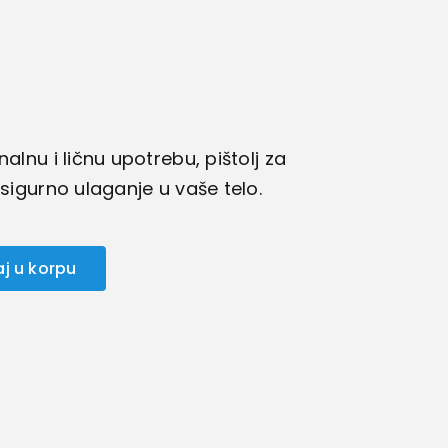
alnu i ličnu upotrebu, pištolj za
 sigurno ulaganje u vaše telo.
j u korpu