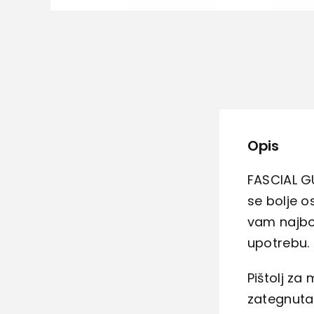
Opis
FASCIAL GU
se bolje o
vam najbol
upotrebu.
Pištolj za
zategnuta 