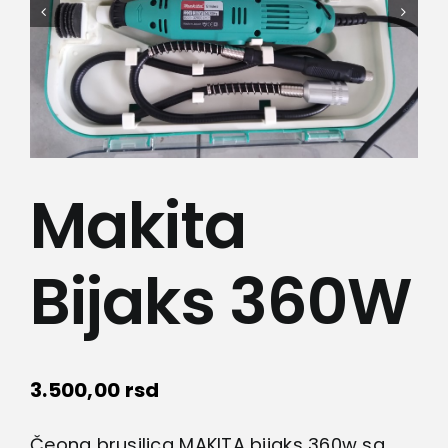
Lepota i zdravlje
Kamere
Medicinska oprema
Makita
Sport i razonoda
Svi proizvodi
Bijaks 360W
3.500,00
rsd
Čeona brusilica MAKITA bijaks 360w sa