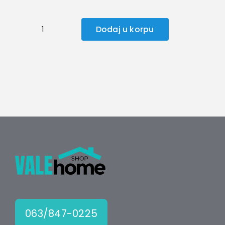
Dodaj u korpu
Makita
Bijaks
360W
količina
063/847-0225