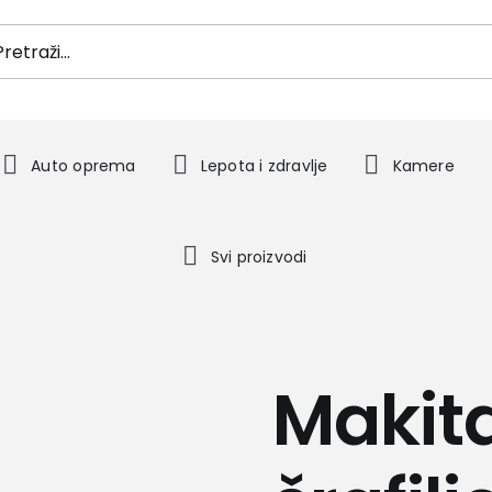
h
Auto oprema
Lepota i zdravlje
Kamere
Svi proizvodi
Makit