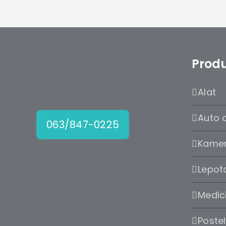
Produ
Alat
Auto 
063/847-0225
Kame
Lepota
Medic
Postel