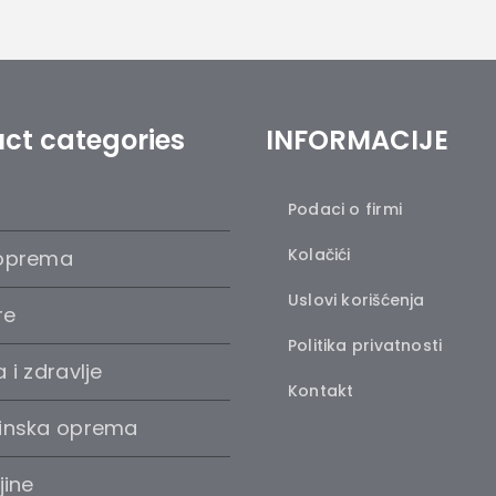
šrafilica
12V
količina
ct categories
INFORMACIJE
Podaci o firmi
Kolačići
oprema
Uslovi korišćenja
re
Politika privatnosti
 i zdravlje
Kontakt
inska oprema
jine