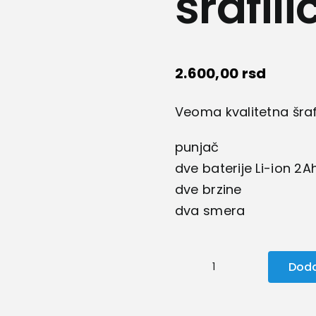
šrafili
2.600,00
rsd
Veoma kvalitetna šrafi
punjač
dve baterije Li-ion 2A
dve brzine
dva smera
Doda
Makita
aku