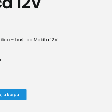
ca 12V
lica – bušilica Makita 12V
h
j u korpu