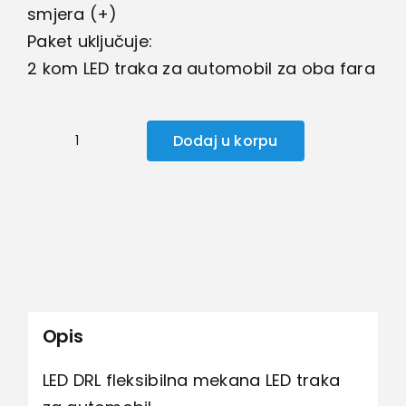
smjera (+)
Paket uključuje:
2 kom LED traka za automobil za oba fara
Dodaj u korpu
Led
traka
za
automobil
količina
Opis
LED DRL fleksibilna mekana LED traka