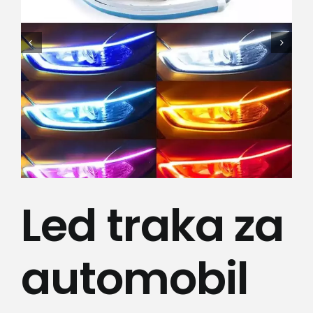
Lepota i zdravlje
Kamere
Medicinska oprema
Sport i razonoda
Svi proizvodi
Led traka za
automobil