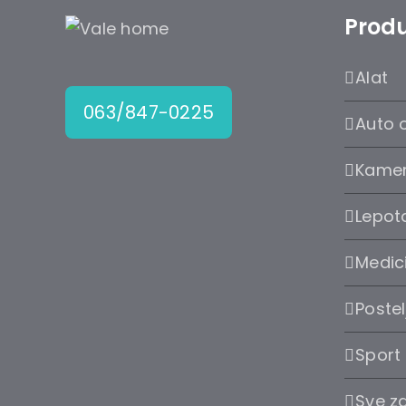
Produ
Alat
063/847-0225
Auto 
Kame
Lepota
Medic
Postel
Sport
Sve z