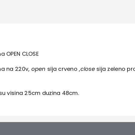
CLOSE
količina
ma OPEN CLOSE
ma na 220v,
open
sija crveno ,
close
sija zeleno pr
 su visina 25cm duzina 48cm.