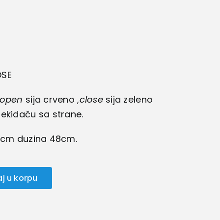
OSE
open
sija crveno ,
close
sija zeleno
ekidaču sa strane.
25cm duzina 48cm.
j u korpu