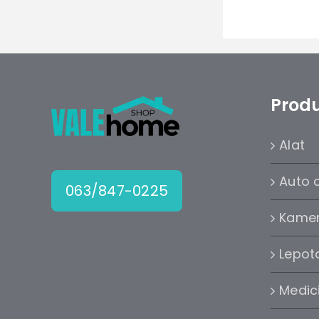
Produ
Alat
Auto 
063/847-0225
Kame
Lepota
Medic