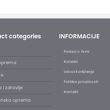
ct categories
INFORMACIJE
Podaci o firmi
Kolačići
oprema
Uslovi korišćenja
re
Politika privatnosti
 i zdravlje
Kontakt
inska oprema