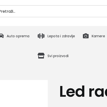
h
Auto oprema
Lepota i zdravlje
Kamere
Svi proizvodi
Led ra