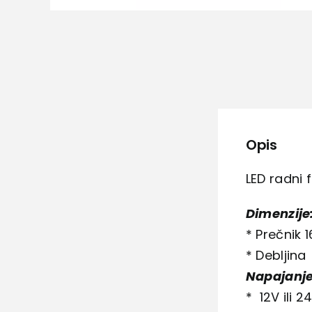
Opis
LED radni f
Dimenzije
* Prečnik 
* Debljin
Napajanje
* 12V ili 2