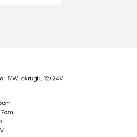
ar 51W, okrugli , 12/24V
:
16cm
a 7cm
:
4V