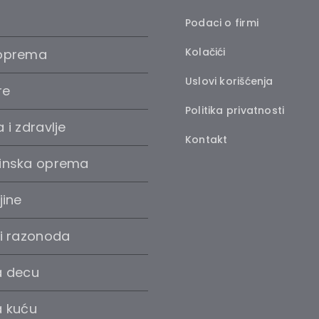
Podaci o firmi
Kolačići
oprema
Uslovi korišćenja
re
Politika privatnosti
 i zdravlje
Kontakt
inska oprema
jine
 i razonoda
a decu
a kuću