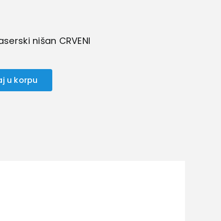
laserski nišan CRVENI
j u korpu