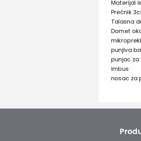
Materijal 
Prečnik 3
Talasna du
Domet oko
mikroprek
punjiva ba
punjac za 
imbus
nosac za p
Produ