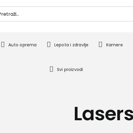
h
Auto oprema
Lepota i zdravlje
Kamere
Svi proizvodi
Lasers