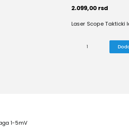
2.099,00
rsd
Laser Scope Takticki 
Doda
Laserski
nišan
količina
naga 1-5mV