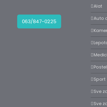
Alat
Auto 
063/847-0225
Kame
Lepota
Medic
Postel
Sport
Sve z
Sve z