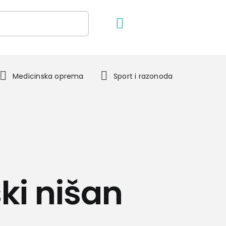
Medicinska oprema
Sport i razonoda
ki nišan