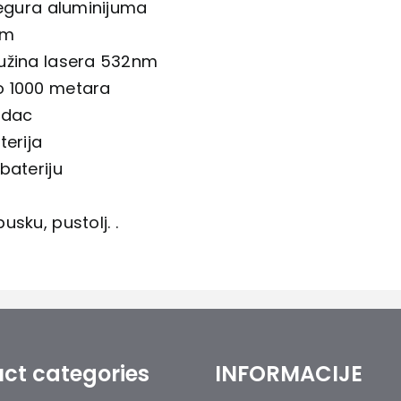
legura aluminijuma
cm
žina lasera ​​532nm
 1000 metara
idac
terija
bateriju
usku, pustolj. .
ct categories
INFORMACIJE