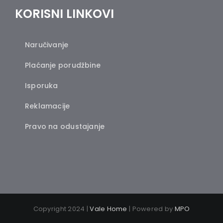
KORISNI LINKOVI
Naručivanje
Plaćanje porudžbine
Isporuka
Reklamacije
Pravo na odustajanje
Copyright 2024 |
Vale Home
| Powered by
MPO