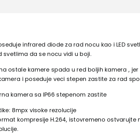
seduje infrared diode za rad nocu kao i LED sve
d svetlima da se nocu vidi u boji.
a ostale kamere spada u red boljih kamera , jer p
kamera i poseduje veci stepen zastite za rad spol
na kamera sa IP66 stepenom zastite
tike: 8mpx visoke rezolucije
ormat kompresije H.264, istovremeno ostvarujte 
lucije.