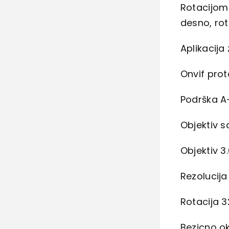
Rotacijom 
desno, rot
Aplikacija
Onvif prot
Podrška A-
Objektiv 
Objektiv 
Rezolucij
Rotacija 3
Bezicno ok