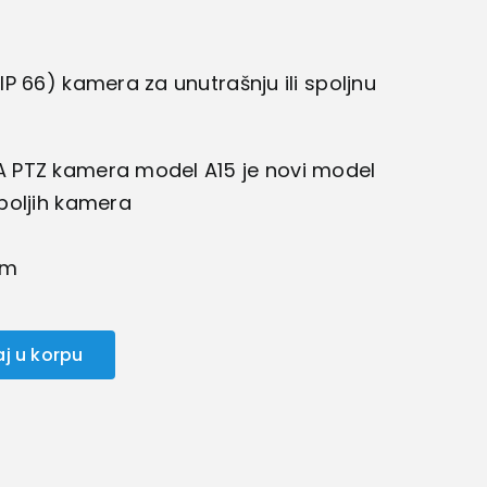
P 66) kamera za unutrašnju ili spoljnu
 PTZ kamera model A15 je novi model
boljih kamera
om
j u korpu