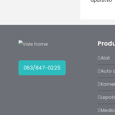
Uputstvo
Produ
Alat
063/847-0225
Auto 
Kame
Lepota
Medic