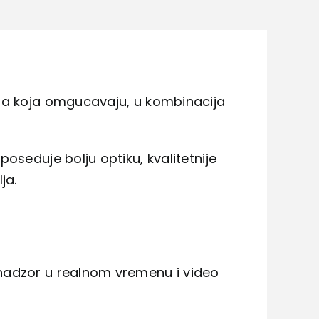
tla koja omgucavaju, u kombinacija
oseduje bolju optiku, kvalitetnije
ja.
nadzor u realnom vremenu i video