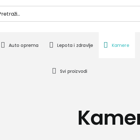
h
Auto oprema
Lepota i zdravlje
Kamere
Svi proizvodi
Kamer