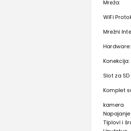
Mreža:
WiFi Prot
Mrežni Int
Hardware:
Konekcija:
Slot za SD
Komplet sa
kamera
Napajanje 
Tiplovi i š