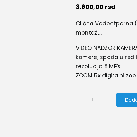
3.600,00
rsd
Olična Vodootporna (I
montažu.
VIDEO NADZOR KAMERA
kamere, spada u red 
rezolucija 8 MPX
ZOOM 5x digitalni zo
Doda
Kamera
A15
8MPX
količina