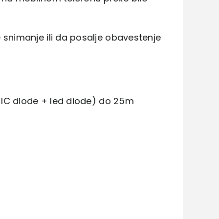
nimanje ili da posalje obavestenje
 IC diode + led diode) do 25m