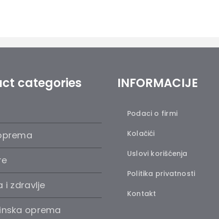
ct categories
INFORMACIJE
Podaci o firmi
Kolačići
oprema
Uslovi korišćenja
re
Politika privatnosti
 i zdravlje
Kontakt
inska oprema