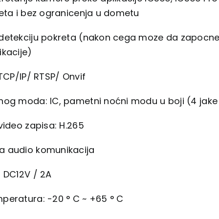
eta i bez ogranicenja u dometu
detekciju pokreta (nakon cega moze da zapocne s
kacije)
TCP/IP/ RTSP/ Onvif
nog moda: IC, pametni noćni modu u boji (4 jake
video zapisa: H.265
 audio komunikacija
: DC12V / 2A
peratura: -20 ° C ~ +65 ° C