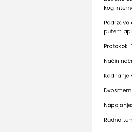
kog intern
Podrzava 
putem apli
Protokol: 
Način noć
Kodiranje 
Dvosmerna
Napajanje
Radna tem