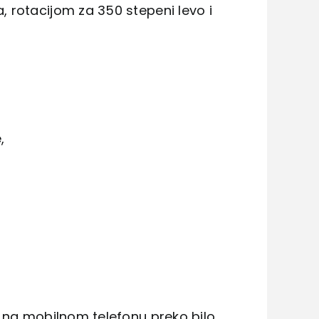
 rotacijom za 350 stepeni levo i
,
o na mobilnom telefonu preko bilo