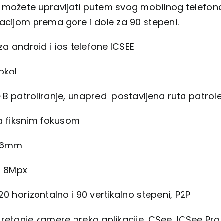
možete upravljati putem svog mobilnog telefona,
acijom prema gore i dole za 90 stepeni.
 za android i ios telefone ICSEE
okol
B patroliranje, unapred postavljena ruta patrole
sa fiksnim fokusom
3.6mm
a 8Mpx
20 horizontalno i 90 vertikalno stepeni, P2P
retanje kamere preko aplikacije ICSee, ICSee Pr