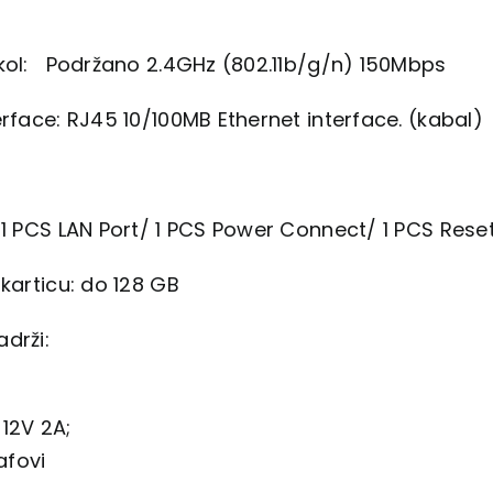
okol: Podržano 2.4GHz (802.11b/g/n) 150Mbps
erface: RJ45 10/100MB Ethernet interface. (kabal)
 1 PCS LAN Port/ 1 PCS Power Connect/ 1 PCS Rese
 karticu: do 128 GB
drži:
12V 2A;
rafovi