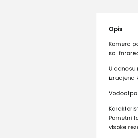
Opis
Kamera po
sa ifnrare
U odnosu n
izradjena 
Vodootpor
Karakteris
Pametni f
visoke rezo