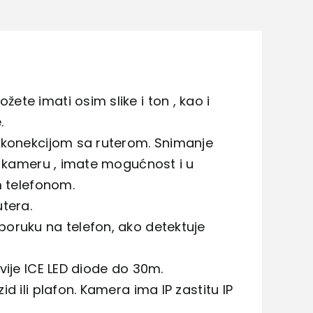
te imati osim slike i ton , kao i
.
i konekcijom sa ruterom. Snimanje
u kameru , imate mogućnost i u
m telefonom.
tera.
oruku na telefon, ako detektuje
vije ICE LED diode do 30m.
 ili plafon. Kamera ima IP zastitu IP