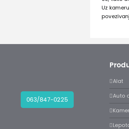
Uz kameru 
povezivanj
Produ
Alat
Auto 
063/847-0225
Kame
Lepota