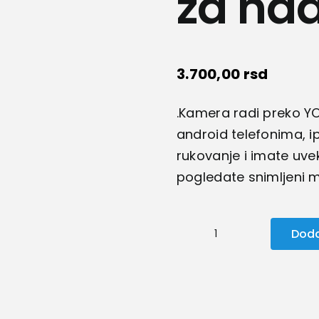
za na
3.700,00
rsd
.Kamera radi preko YOO
android telefonima, ip
rukovanje i imate uve
pogledate snimljeni ma
Doda
IP
–
WIFI
Kamera