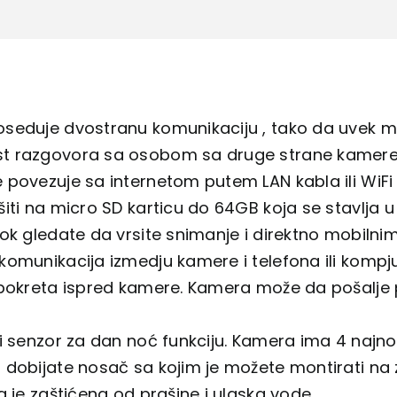
za
nadzor
količina
eduje dvostranu komunikaciju , tako da uvek može
 razgovora sa osobom sa druge strane kamere
 povezuje sa internetom putem LAN kabla ili WiF
iti na micro SD karticu do 64GB koja se stavlja 
ok gledate da vrsite snimanje i direktno mobilni
omunikacija izmedju kamere i telefona ili kompju
 pokreta ispred kamere. Kamera može da pošalje p
i senzor za dan noć funkciju. Kamera ima 4 najno
dobijate nosač sa kojim je možete montirati na zid
a je zaštićena od prašine i ulaska vode.