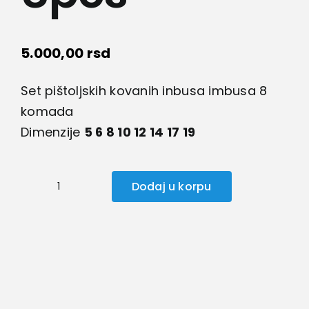
5.000,00
rsd
Set pištoljskih kovanih inbusa imbusa 8
komada
Dimenzije
5 6 8 10 12 14 17 19
Dodaj u korpu
Inbus
set
ključeva
8pcs
količina