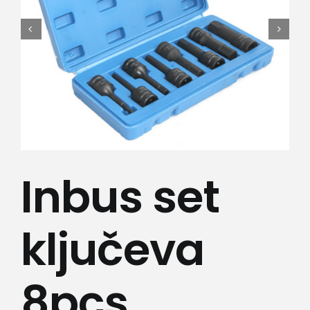
Lepota i zdravlje
Kamere
Medicinska oprema
Sport i razonoda
Inbus set
Svi proizvodi
ključeva
8pcs