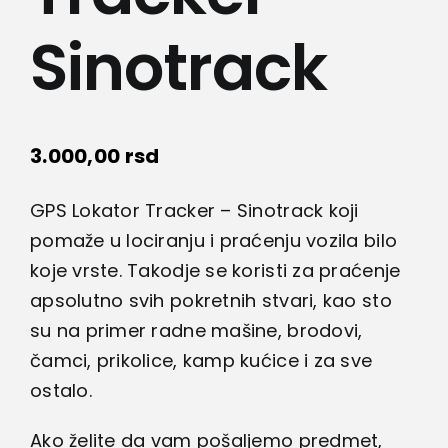
Kamere
Sinotrack
Medicinska oprema
Sport i razonoda
3.000,00
rsd
GPS Lokator Tracker – Sinotrack koji
Svi proizvodi
pomaže u lociranju i praćenju vozila bilo
koje vrste. Takodje se koristi za praćenje
apsolutno svih pokretnih stvari, kao sto
su na primer radne mašine, brodovi,
čamci, prikolice, kamp kućice i za sve
ostalo.
Ako želite da vam pošaljemo predmet,