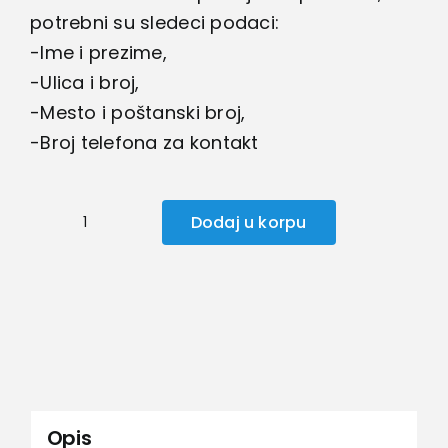
potrebni su sledeci podaci:
-Ime i prezime,
-Ulica i broj,
-Mesto i poštanski broj,
-Broj telefona za kontakt
Dodaj u korpu
GPS
Lokator
Tracker
–
Sinotrack
količina
Opis