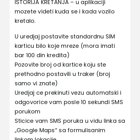
ISTORIJA KRETANJA – u aplikaciji
mozete videti kuda se i kada vozilo
kretalo.
U uredjaj postavite standardnu SIM
karticu bilo koje mreze (mora imati
bar 100 din kredita)
Pozovite broj od kartice koju ste
prethodno postavili u traker (broj
samo vi znate)
Uredjaj ce prekinuti vezu automatski i
odgovorice vam posle 10 sekundi SMS
porukom
Sticice vam SMS poruka u vidu linka sa
„Google Maps“ sa formulisanim
linkom lokacije