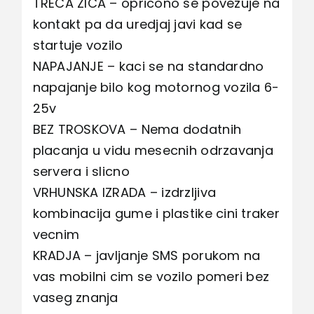
TRECA ZICA – opricono se povezuje na
kontakt pa da uredjaj javi kad se
startuje vozilo
NAPAJANJE – kaci se na standardno
napajanje bilo kog motornog vozila 6-
25v
BEZ TROSKOVA – Nema dodatnih
placanja u vidu mesecnih odrzavanja
servera i slicno
VRHUNSKA IZRADA – izdrzljiva
kombinacija gume i plastike cini traker
vecnim
KRADJA – javljanje SMS porukom na
vas mobilni cim se vozilo pomeri bez
vaseg znanja