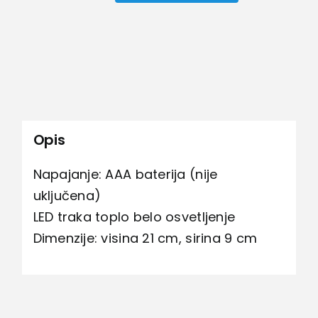
Rose
–
Zlatna
ruza
količina
Opis
Napajanje: AAA baterija (nije
uključena)
LED traka toplo belo osvetljenje
Dimenzije: visina 21 cm, sirina 9 cm