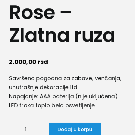
Lepota i zdravlje
Rose –
Kamere
Zlatna ruza
Medicinska oprema
Sport i razonoda
2.000,00
rsd
Savršeno pogodna za zabave, venčanja,
Svi proizvodi
unutrašnje dekoracije itd.
Napajanje: AAA baterija (nije uključena)
LED traka toplo belo osvetljenje
Dodaj u korpu
Golden